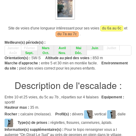
Site de voies d'une longueur intéressant pour ses voies
du 6a au 6c
et
du 7a au 7c
.
Meilleure(s) période(s) :
Janvier
Février
Mars
Avril
Mai
Juin
Juillet
Août
Sept.
Oct.
Nov.
Déc.
Orientation(s) :
SW-S
Altitude au pied des voies :
850 m
Marche d'approche :
entre 5 et 30 min en montée facile.
Environnement
du site :
pied des voies correct pour les jeunes enfants.
Description de l'escalade :
Entre 10 et 25 voies, du 5c au 7b , réparties sur 4 falaises
Equipement :
sportif
Hauteur max :
35 m.
Rocher :
calcaire (molasse).
Profil(s) :
dévers
, vertical
, dalle
.
Type(s) de prises :
réglettes, fissures, cannelures, àplats.
Information(s) supplémentaire(s) :
Pour le topo renseigner vous a l
auberge "On Dirait Le Sud" au près de georges en plein dans le village.