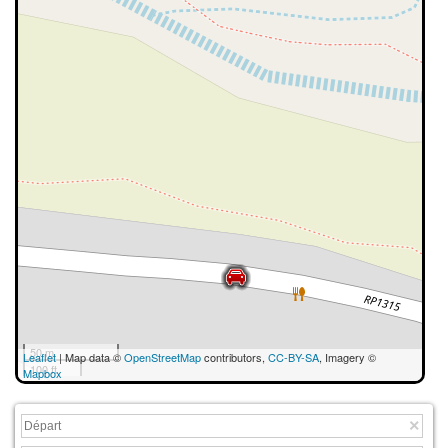
50 m
Leaflet
| Map data ©
OpenStreetMap
contributors,
CC-BY-SA
, Imagery ©
100 ft
Mapbox