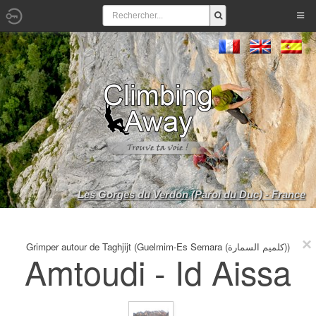
Les Gorges du Verdon (Paroi du Duc) - France
Grimper autour de Taghjijt (Guelmim-Es Semara (كلميم السمارة))
Amtoudi - Id Aissa