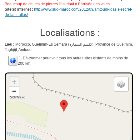
Beaucoup de chutes de pierres !!! surtout à l' arrivée des voies.
Site(s) internet :
http://www.sud-maroc.com/2012/09/amtoudi-loasis-secret-
de-lanti-atlas/
Localisations :
Lieu :
Morocco, Guelmim-Es Semara (كلميم السمارة), Province de Guelmim,
Taghjijt, Amtoudi.
1. Dé-zoomer pour voir tous les autres sites distants de moins de
200 km.
+
−