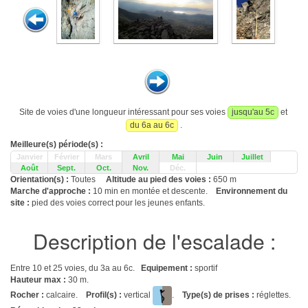
Site de voies d'une longueur intéressant pour ses voies
jusqu'au 5c
et
du 6a au 6c
.
Meilleure(s) période(s) :
Janvier
Février
Mars
Avril
Mai
Juin
Juillet
Août
Sept.
Oct.
Nov.
Déc.
Orientation(s) :
Toutes
Altitude au pied des voies :
650 m
Marche d'approche :
10 min en montée et descente.
Environnement du
site :
pied des voies correct pour les jeunes enfants.
Description de l'escalade :
Entre 10 et 25 voies, du 3a au 6c.
Equipement :
sportif
Hauteur max :
30 m.
Rocher :
calcaire.
Profil(s) :
vertical
.
Type(s) de prises :
réglettes.