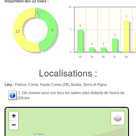
Répartition des
22
voies :
10
1
7
5
9
5
12
3
1
1
0
≤4
5a
5b
5c
6a
Localisations :
Lieu :
France, Corse, Haute-Corse (2B), Bastia, Serra di Pignu.
1. Dé-zoomer pour voir tous les autres sites distants de moins de
200 km.
+
−