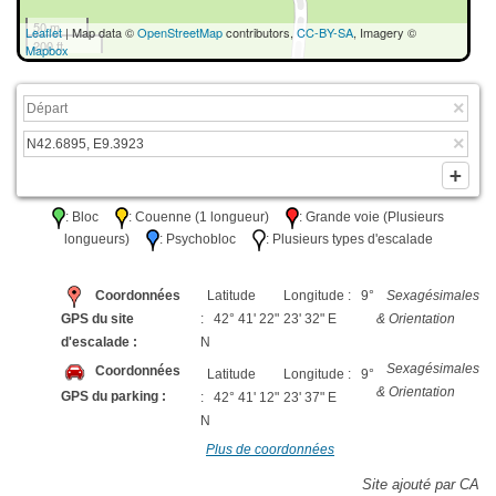
50 m
Leaflet
| Map data ©
OpenStreetMap
contributors,
CC-BY-SA
, Imagery ©
200 ft
Mapbox
: Bloc
: Couenne (1 longueur)
: Grande voie (Plusieurs
longueurs)
: Psychobloc
: Plusieurs types d'escalade
Coordonnées
Latitude
Longitude : 9°
Sexagésimales
GPS du site
: 42° 41' 22"
23' 32" E
& Orientation
d'escalade :
N
Sexagésimales
Coordonnées
Latitude
Longitude : 9°
& Orientation
GPS du parking :
: 42° 41' 12"
23' 37" E
N
Plus de coordonnées
Site ajouté par CA