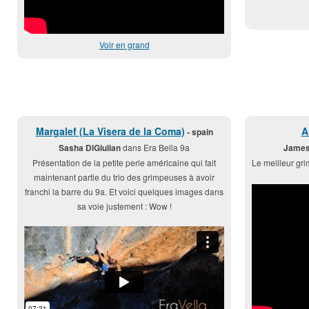
Voir en grand
Margalef (La Visera de la Coma)
A
- spain
Sasha DiGiulian
dans Era Bella 9a
James
Présentation de la petite perle américaine qui fait
Le meilleur gri
maintenant partie du trio des grimpeuses à avoir
franchi la barre du 9a. Et voici quelques images dans
sa voie justement : Wow !