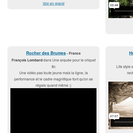
Voir en grand
Rocher des Brumes
H
- France
François Lombard
dans Une arquée pour le criquet
8c
Life style
Une vidéo pas toute jeune mais la ligne, la
rec
performance et le cadre magnifique font qu'on se
régale quand même :)