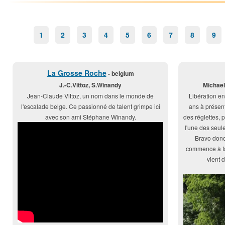
1
2
3
4
5
6
7
8
9
La Grosse Roche
- belgium
J.-C.Vittoz, S.Winandy
Michael
Jean-Claude Vittoz, un nom dans le monde de
Libération en
l'escalade belge. Ce passionné de talent grimpe ici
ans à présent
avec son ami Stéphane Winandy.
des réglettes, p
l'une des seule
Bravo donc 
commence à fai
vient 