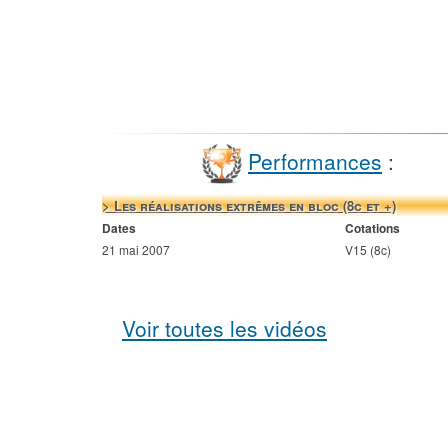
Performances
:
> Les réalisations extrêmes en bloc (8c et +)
Dates
Cotations
21 mai 2007
V15 (8c)
Voir toutes les vidéos