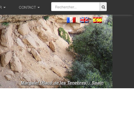
R
CONTACT
Margalef (Racó de les Tenebres) - Spain