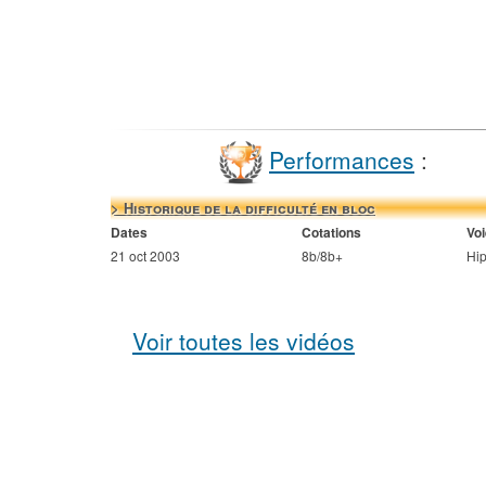
Performances
:
> Historique de la difficulté en bloc
Dates
Cotations
Vo
21 oct 2003
8b/8b+
Hip
Voir toutes les vidéos