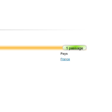
1 passage
Pays
France