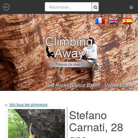
Red Rocks (Calico Basin) - United States
←
Voir tous les grimpeurs
Stefano
Carnati, 28