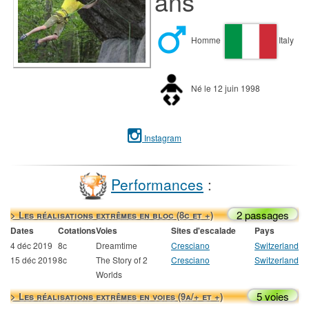
ans
Homme
Italy
Né le 12 juin 1998
Instagram
Performances
:
2 passages
> Les réalisations extrêmes en bloc (8c et +)
Dates
Cotations
Voies
Sites d'escalade
Pays
4 déc 2019
8c
Dreamtime
Cresciano
Switzerland
15 déc 2019
8c
The Story of 2
Cresciano
Switzerland
Worlds
5 voies
> Les réalisations extrêmes en voies (9a/+ et +)