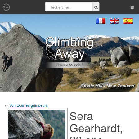
Castle Hill - New Zealand
←
Voir tous les grimpeurs
Sera
Gearhardt,