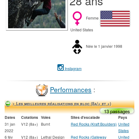
28 ans
Femme
United States
Née le 1 janvier 1998
Instagram
Performances
:
> Les meilleures réalisations en bloc (8a/+ et +)
13 passages
Dates
Cotations
Voies
Sites d'escalade
Pays
31 jan
V12 (8a+)
Burnt
Red Rocks (Kraft Boulders)
United
2022
States
6 fév
V12 (8a+)
Lethal Design
Red Rocks (Gateway
United