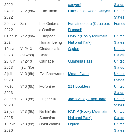
2022
canyon)
States
24 mai
V12 (8a+)
Euro Trash
Little Cottonwood Canyon
United
2022
States
20 nov
8a+
Les Ombres
Fontainebleau (Coquibus
France
2022
d'Opaline
Rumont)
31 août
V12 (8a+)
European
RMNP (Rocky Mountain
United
2024
Human Being
National Park)
States
10 avril
V12/13
Cinderella is
Ogden
United
2023
(8a+/8b)
Dead
States
28 juin
V12/13
Carnage
Guanella Pass
United
2023
(8a+/8b)
States
3 juil
V13 (8b)
Evil Backwards
Mount Evans
United
2023
States
7 déc
V13 (8b)
Morphine
221 Boulders
United
2023
States
30 déc
V13 (8b)
Finger Slut
Joe's Valley (Right fork)
United
2023
States
28 juin
V13 (8b)
Nuthin' But
RMNP (Rocky Mountain
United
2025
Sunshine
National Park)
States
19 avril
V13 (8b)
Spirit Walker
Ogden
United
2026
States