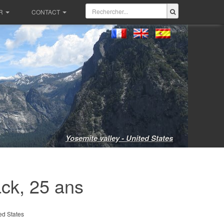
R
CONTACT
Yosemite valley - United States
k, 25 ans
ed States