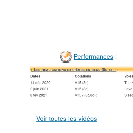
Performances
:
> Les réalisations extrêmes en bloc (8c et +)
Dates
Cotations
Voie
14 déc 2020
V15 (8c)
The 
2 juin 2021
V15 (8c)
Love 
8 fév 2021
V15+ (8c/8c+)
Slee
Voir toutes les vidéos