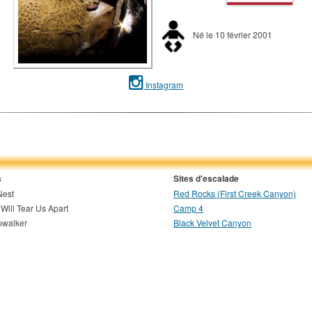
Né le 10 février 2001
Instagram
s
Sites d'escalade
Nest
Red Rocks (First Creek Canyon)
Will Tear Us Apart
Camp 4
pwalker
Black Velvet Canyon