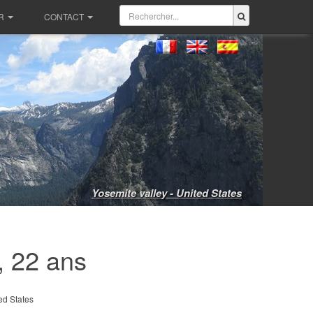
R
CONTACT
Yosemite valley - United States
 22 ans
ed States