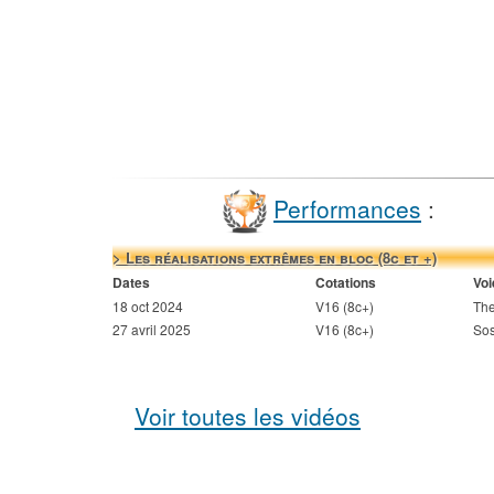
Performances
:
> Les réalisations extrêmes en bloc (8c et +)
Dates
Cotations
Voi
18 oct 2024
V16 (8c+)
The
27 avril 2025
V16 (8c+)
So
Voir toutes les vidéos