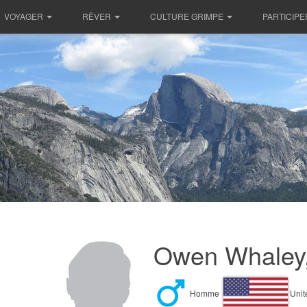
VOYAGER
RÊVER
CULTURE GRIMPE
PARTICIPE
Owen Whaley,
Homme
Unit