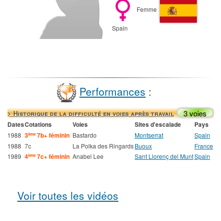
Femme
Spain
Performances
:
3 voies
> Historique de la difficulté en voies après travail
Dates
Cotations
Voies
Sites d'escalade
Pays
1988
3
7b+ féminin
Bastardo
Montserrat
Spain
ème
1988
7c
La Polka des Ringards
Buoux
France
1989
4
7c+ féminin
Anabel Lee
Sant Llorenç del Munt
Spain
ème
Voir toutes les vidéos