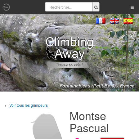
Fontainebleau (Petit Bois) - France
←
Voir tous les grimpeurs
Montse
Pascual