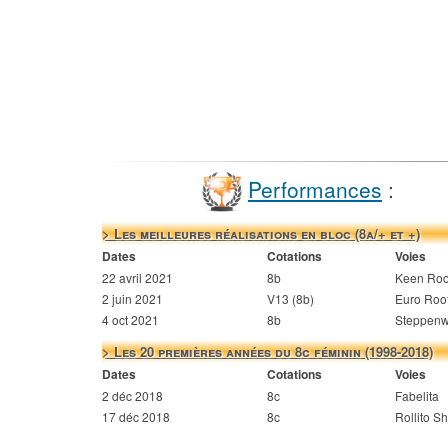
Performances
:
> Les meilleures réalisations en bloc (8a/+ et +)
Dates
Cotations
Voies
22 avril 2021
8b
Keen Roo
2 juin 2021
V13 (8b)
Euro Roo
4 oct 2021
8b
Steppenw
> Les 20 premières années du 8c féminin (1998-2018)
Dates
Cotations
Voies
2 déc 2018
8c
Fabelita
17 déc 2018
8c
Rollito S