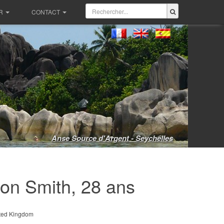
R
CONTACT
Anse Source d'Argent - Seychelles
on Smith, 28 ans
ted Kingdom