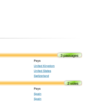
3 passages
Pays
United Kingdom
United States
Switzerland
2 voies
Pays
Spain
Spain