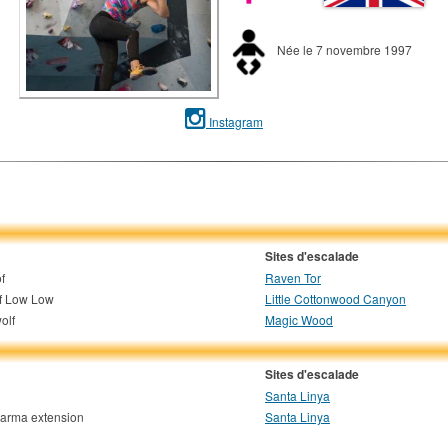
Née le 7 novembre 1997
Instagram
Sites d'escalade
f
Raven Tor
f Low Low
Little Cottonwood Canyon
olf
Magic Wood
Sites d'escalade
Santa Linya
harma extension
Santa Linya