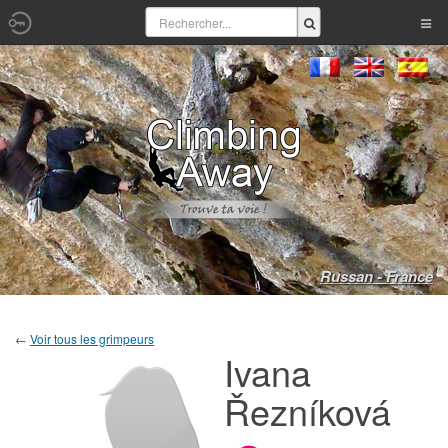
Russan - France
←
Voir tous les grimpeurs
Ivana
Řezníková