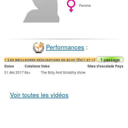
Femme
Performances
:
1 passage
> Les meilleures réalisations en bloc (8a/+ et +)
Dates
Cotations
Voies
Sites d'escalade
Pays
31 déc 2017
8a+
The Itchy And Scratchy show
Voir toutes les vidéos