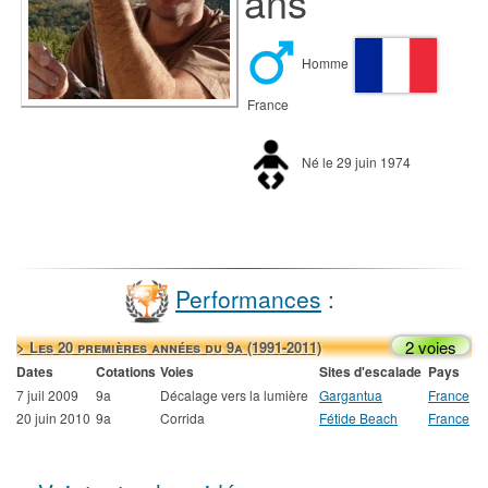
ans
Homme
France
Né le 29 juin 1974
Performances
:
2 voies
> Les 20 premières années du 9a (1991-2011)
Dates
Cotations
Voies
Sites d'escalade
Pays
7 juil 2009
9a
Décalage vers la lumière
Gargantua
France
20 juin 2010
9a
Corrida
Fétide Beach
France