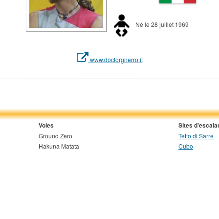
Né le 28 juillet 1969
www.doctorgnerro.it
Voies
Sites d'escala
Ground Zero
Tetto di Sarre
Hakuna Matata
Cubo