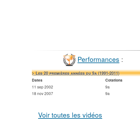
Performances
:
> Les 20 premières années du 9a (1991-2011)
Dates
Cotations
11 sep 2002
9a
18 nov 2007
9a
Voir toutes les vidéos