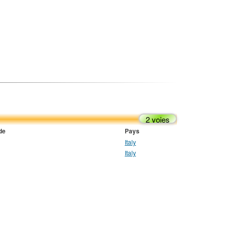
2 voies
de
Pays
Italy
Italy