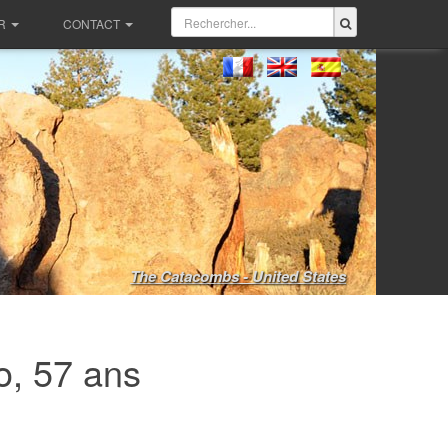
R
CONTACT
The Catacombs - United States
o, 57 ans