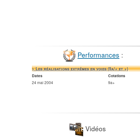
Performances
:
> Les réalisations extrêmes en voies (9a/+ et +)
Dates
Cotations
24 mai 2004
9a+
Vidéos