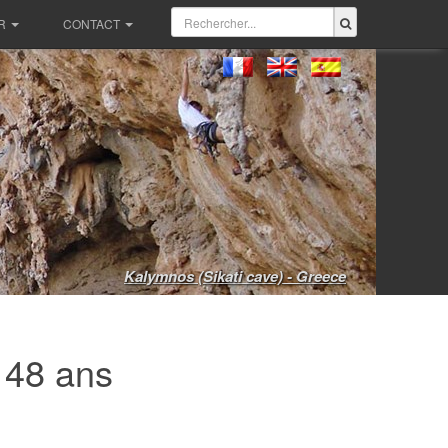
R
CONTACT
Kalymnos (Sikati cave) - Greece
, 48 ans