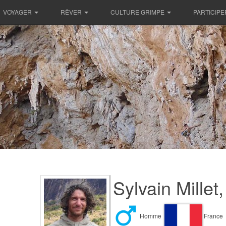
VOYAGER
RÊVER
CULTURE GRIMPE
PARTICIPE
Sylvain Millet
Homme
France