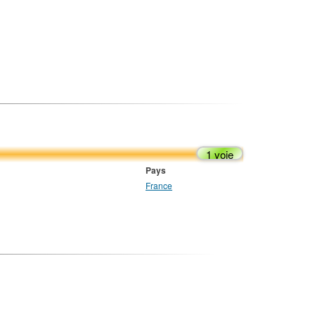
1 voie
Pays
France