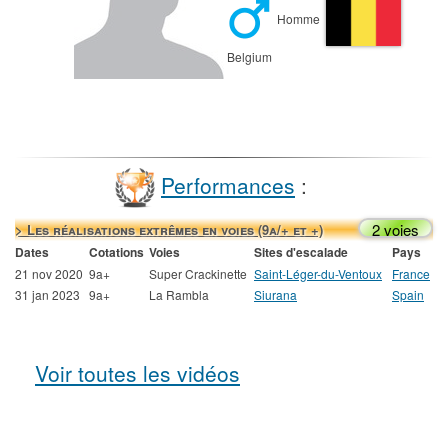
Homme
Belgium
Performances
:
2 voies
> Les réalisations extrêmes en voies (9a/+ et +)
Dates
Cotations
Voies
Sites d'escalade
Pays
21 nov 2020
9a+
Super Crackinette
Saint-Léger-du-Ventoux
France
31 jan 2023
9a+
La Rambla
Siurana
Spain
Voir toutes les vidéos