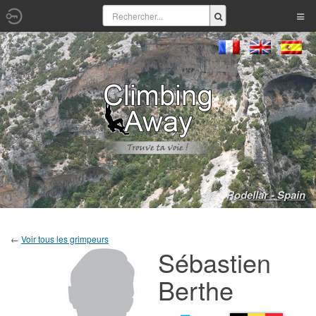
Rodellar - Spain
←
Voir tous les grimpeurs
Sébastien
Berthe