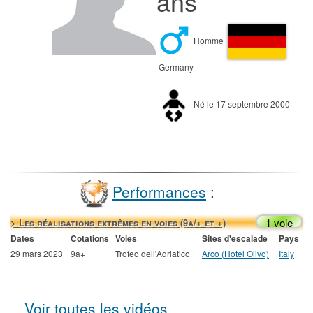
ans
Homme
Germany
Né le 17 septembre 2000
Performances
:
1 voie
> Les réalisations extrêmes en voies (9a/+ et +)
Dates
Cotations
Voies
Sites d'escalade
Pays
29 mars 2023
9a+
Trofeo dell'Adriatico
Arco (Hotel Olivo)
Italy
Voir toutes les vidéos