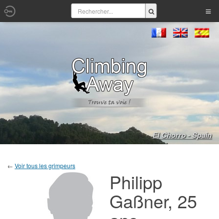
El Chorro - Spain
←
Voir tous les grimpeurs
Philipp
Gaßner, 25