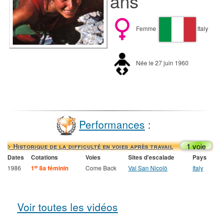
ans
Femme
Italy
Née le 27 juin 1960
Performances
:
1 voie
> Historique de la difficulté en voies après travail
Dates
Cotations
Voies
Sites d'escalade
Pays
1986
1
8a féminin
Come Back
Val San Nicolò
Italy
er
Voir toutes les vidéos