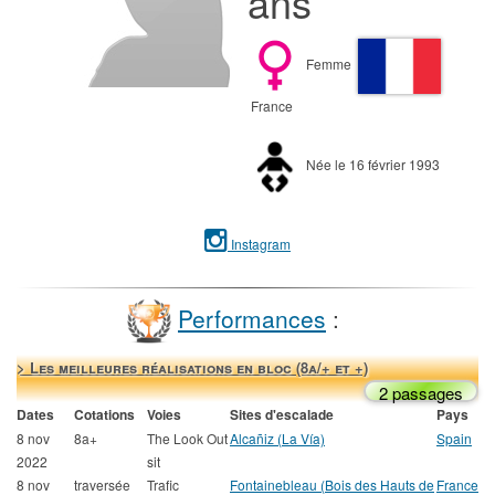
ans
Femme
France
Née le 16 février 1993
Instagram
Performances
:
> Les meilleures réalisations en bloc (8a/+ et +)
2 passages
Dates
Cotations
Voies
Sites d'escalade
Pays
8 nov
8a+
The Look Out
Alcañiz (La Vía)
Spain
2022
sit
8 nov
traversée
Trafic
Fontainebleau (Bois des Hauts de
France