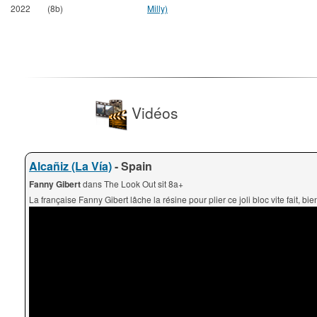
2022
(8b)
Milly)
Vidéos
Alcañiz (La Vía)
- Spain
Fanny Gibert
dans The Look Out sit 8a+
La française Fanny Gibert lâche la résine pour plier ce joli bloc vite fait, bien 