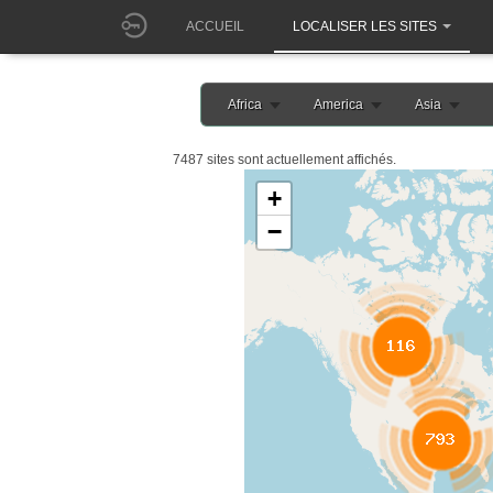
ACCUEIL
LOCALISER LES SITES
Africa
America
Asia
7487 sites sont actuellement affichés.
+
−