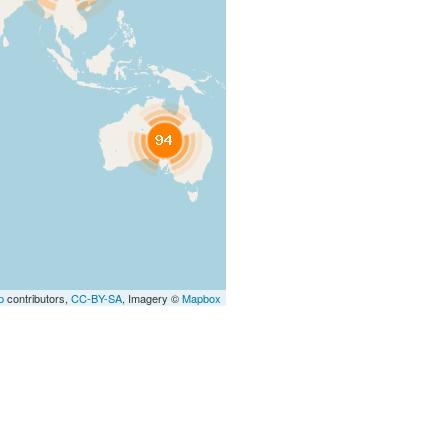
p
contributors,
CC-BY-SA
, Imagery ©
Mapbox