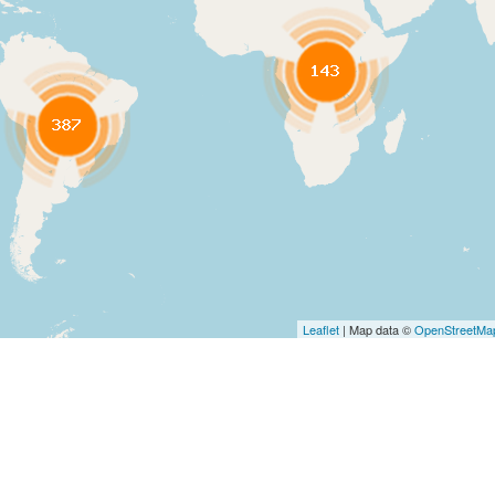
Leaflet
| Map data ©
OpenStreetMa