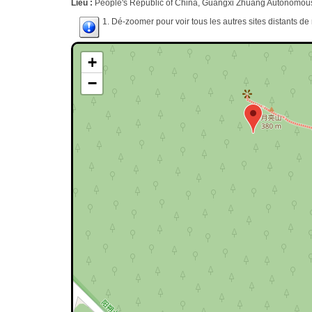
Lieu :
People's Republic of China, Guangxi Zhuang Autonom
1. Dé-zoomer pour voir tous les autres sites distants d
+
−