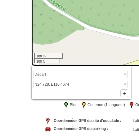
100 m
300 ft
: Bloc
: Couenne (1 longueur)
: 
Coordonnées GPS du site d'escalade :
Lati
Coordonnées GPS du parking :
Lati