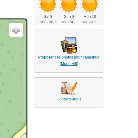
Sat 8
Sun 9
Mon 10
/
/
/
31°C
31°C
31°C
31°C
30°C
30°C
Proposer des photos pour Yangshuo
(Moon Hill)
Contacte-nous