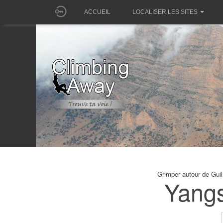
ACCUEIL
LOCALISER LES SITES
Grimper autour de G
Yangs