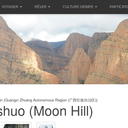
VOYAGER
RÊVER
CULTURE GRIMPE
PARTICIPE
uilin (Guangxi Zhuang Autonomous Region (广西壮族自治区))
huo (Moon Hill)