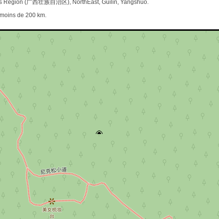
ous Region (广西壮族自治区), NorthEast, Guilin, Yangshuo.
e moins de 200 km.