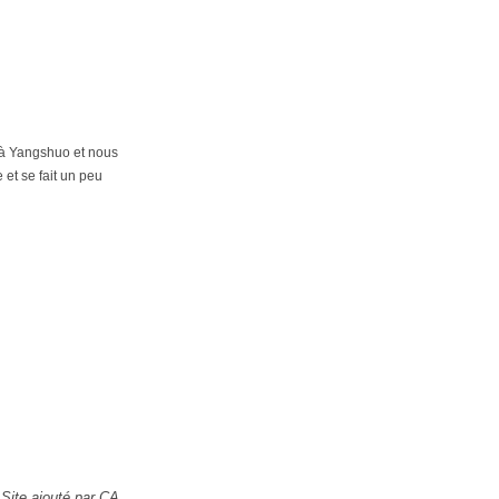
 à Yangshuo et nous
 et se fait un peu
Site ajouté par CA