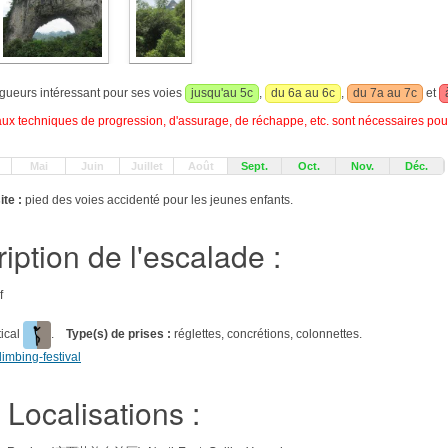
ongueurs intéressant pour ses voies
jusqu'au 5c
,
du 6a au 6c
,
du 7a au 7c
et
 techniques de progression, d'assurage, de réchappe, etc. sont nécessaires pour
Mai
Juin
Juillet
Août
Sept.
Oct.
Nov.
Déc.
ite :
pied des voies accidenté pour les jeunes enfants.
iption de l'escalade :
f
tical
.
Type(s) de prises :
réglettes, concrétions, colonnettes.
imbing-festival
Localisations :