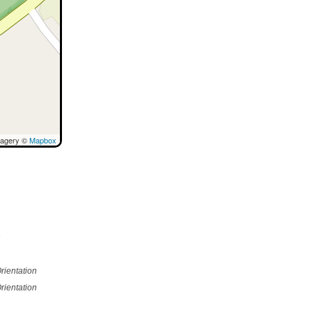
magery ©
Mapbox
e
rientation
rientation