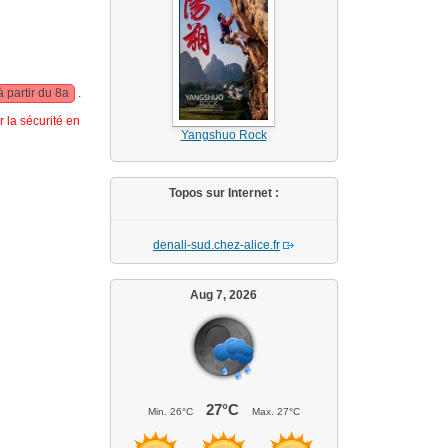
à partir du 8a
.
 la sécurité en
Yangshuo Rock
Topos sur Internet :
denali-sud.chez-alice.fr
Aug 7, 2026
27°C
Min.
26°C
Max.
27°C