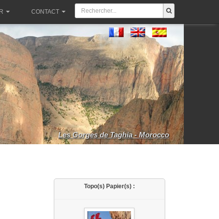
R
CONTACT
Les Gorges de Taghia - Morocco
Topo(s) Papier(s) :