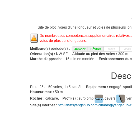
Site de bloc, voies d'une longueur et voies de plusieurs l
De nombreuses compétences supplémentaires relatives aux
voies de plusieurs longueurs.
Meilleure(s) période(s) :
Janvier
Février
Mars
Avril
Orientation(s) :
NW-SE
Altitude au pied des voies :
300 m
Marche d'approche :
15 min en montée.
Environnement du s
Descr
Entre 25 et 50 voies, du 5c au 8b.
Equipement :
engagé, sporti
Hauteur max :
50 m.
Rocher :
calcaire.
Profil(s) :
surplomb
, dévers
, ver
Site(s) internet :
http://thatsyangshuo.com/climbing/yangshuo-cl