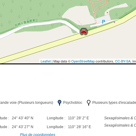
Leaflet
| Map data ©
OpenStreetMap
contributors,
CC-BY-SA
, I
Grande voie (Plusieurs longueurs)
: Psychobloc
: Plusieurs types d'escalad
tude : 24° 43' 40" N
Longitude : 110° 28' 2" E
Sexagésimales & O
Sexagésimales & O
tude : 24° 43' 27" N
Longitude : 110° 28' 16" E
Plus de coordonnées