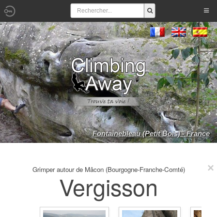
Fontainebleau (Petit Bois) - France
Grimper autour de Mâcon (Bourgogne-Franche-Comté)
Vergisson