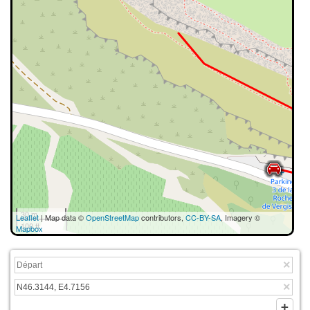
30 m
Leaflet
| Map data ©
OpenStreetMap
contributors,
CC-BY-SA
, Imagery ©
100 ft
Mapbox