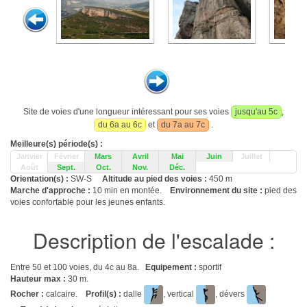
Site de voies d'une longueur intéressant pour ses voies
jusqu'au 5c
,
du 6a au 6c
et
du 7a au 7c
.
Meilleure(s) période(s) :
Janvier
Février
Mars
Avril
Mai
Juin
Juillet
Août
Sept.
Oct.
Nov.
Déc.
Orientation(s) :
SW-S
Altitude au pied des voies :
450 m
Marche d'approche :
10 min en montée.
Environnement du site :
pied des
voies confortable pour les jeunes enfants.
Description de l'escalade :
Entre 50 et 100 voies, du 4c au 8a.
Equipement :
sportif
Hauteur max :
30 m.
Rocher :
calcaire.
Profil(s) :
dalle
, vertical
, dévers