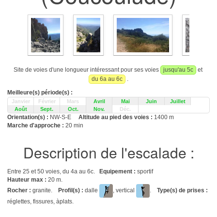
Site de voies d'une longueur intéressant pour ses voies
jusqu'au 5c
et
du 6a au 6c
.
Meilleure(s) période(s) :
Janvier
Février
Mars
Avril
Mai
Juin
Juillet
Août
Sept.
Oct.
Nov.
Déc.
Orientation(s) :
NW-S-E
Altitude au pied des voies :
1400 m
Marche d'approche :
20 min
Description de l'escalade :
Entre 25 et 50 voies, du 4a au 6c.
Equipement :
sportif
Hauteur max :
20 m.
Rocher :
granite.
Profil(s) :
dalle
, vertical
.
Type(s) de prises :
réglettes, fissures, àplats.