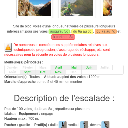
Site de bloc, voies d'une longueur et voies de plusieurs longueurs
intéressant pour ses voies
jusqu'au 5c
,
du 6a au 6c
,
du 7a au 7c
et
à partir du 8a
.
De nombreuses compétences supplémentaires relatives aux
techniques de progression, d'assurage, de réchappe, etc. sont
nécessaires pour la sécurité en voies de plusieurs longueurs.
Meilleure(s) période(s) :
Janvier
Février
Mars
Avril
Mai
Juin
Juillet
Août
Sept.
Oct.
Nov.
Déc.
Orientation(s) :
Toutes
Altitude au pied des voies :
1200 m
Marche d'approche :
entre 5 et 40 min en montée
Description de l'escalade :
Plus de 100 voies, du 4b au 8a , réparties sur plusieurs
falaises
Equipement :
engagé
Hauteur max :
700 m.
Rocher :
granite.
Profil(s) :
dalle
, vertical
, dévers
,