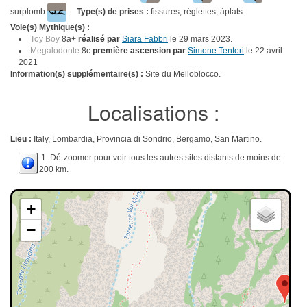
surplomb
.
Type(s) de prises :
fissures, réglettes, àplats.
Voie(s) Mythique(s) :
Toy Boy
8a+
réalisé par
Siara Fabbri
le 29 mars 2023.
Megalodonte
8c
première ascension par
Simone Tentori
le 22 avril
2021
Information(s) supplémentaire(s) :
Site du Melloblocco.
Localisations :
Lieu :
Italy, Lombardia, Provincia di Sondrio, Bergamo, San Martino.
1. Dé-zoomer pour voir tous les autres sites distants de moins de
200 km.
+
−