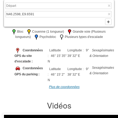
: Bloc
: Couenne (1 longueur)
: Grande voie (Plusieurs
longueurs)
: Psychobloc
: Plusieurs types d'escalade
Coordonnées
Latitude
Longitude : 9°
Sexagésimales
GPS du site
: 46° 15' 35"
39' 32" E
& Orientation
d'escalade :
N
Sexagésimales
Coordonnées
Latitude
Longitude : 9°
& Orientation
GPS du parking :
: 46° 15' 2"
38' 32" E
N
Plus de coordonnées
Vidéos