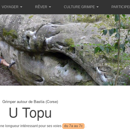
VOYAGER
RÊVER
CULTURE GRIMPE
PARTICIPE
Grimper autour de Bastia (Corse)
U Topu
une longueur intéressant pour ses voies
du 7a au 7c
.