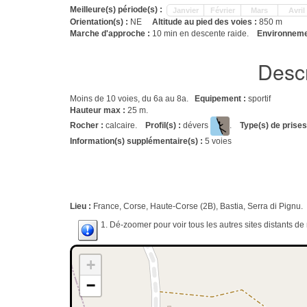
Meilleure(s) période(s) :
Janvier
Février
Mars
Avril
Orientation(s) :
NE
Altitude au pied des voies :
850 m
Marche d'approche :
10 min en descente raide.
Environnemen
Descr
Moins de 10 voies, du 6a au 8a.
Equipement :
sportif
Hauteur max :
25 m.
Rocher :
calcaire.
Profil(s) :
dévers
.
Type(s) de prises
Information(s) supplémentaire(s) :
5 voies
Lieu :
France, Corse, Haute-Corse (2B), Bastia, Serra di Pignu.
1. Dé-zoomer pour voir tous les autres sites distants d
+
−