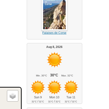
Falaises de Corse
Aug 8, 2026
30°C
Min.
30°C
Max.
32°C
Sun 9
Mon 10
Tue 11
/
/
/
31°C
31°C
31°C
31°C
31°C
31°C