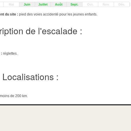
Mai
Juin
Juillet
Août
Sept.
Oct.
Nov.
Déc.
t du site :
pied des voies accidenté pour les jeunes enfants.
iption de l'escalade :
 :
réglettes.
Localisations :
e moins de 200 km.