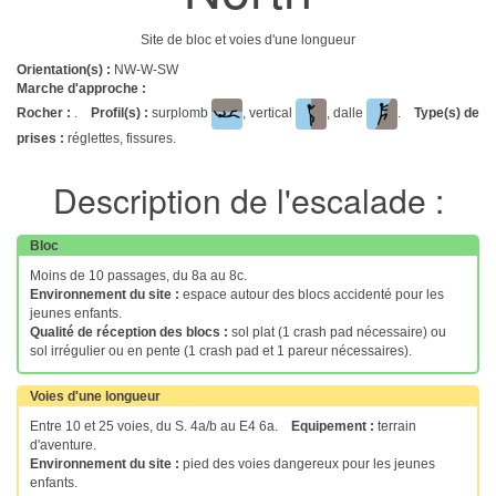
Site de bloc et voies d'une longueur
Orientation(s) :
NW-W-SW
Marche d'approche :
Rocher :
.
Profil(s) :
surplomb
, vertical
, dalle
.
Type(s) de
prises :
réglettes, fissures.
Description de l'escalade :
Bloc
Moins de 10 passages, du 8a au 8c.
Environnement du site :
espace autour des blocs accidenté pour les
jeunes enfants.
Qualité de réception des blocs :
sol plat (1 crash pad nécessaire) ou
sol irrégulier ou en pente (1 crash pad et 1 pareur nécessaires).
Voies d'une longueur
Entre 10 et 25 voies, du S. 4a/b au E4 6a.
Equipement :
terrain
d'aventure.
Environnement du site :
pied des voies dangereux pour les jeunes
enfants.