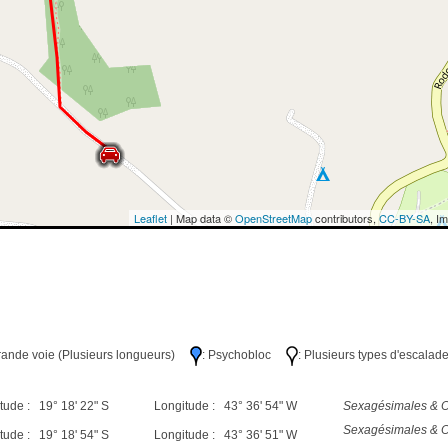
Leaflet
| Map data ©
OpenStreetMap
contributors,
CC-BY-SA
, I
Grande voie (Plusieurs longueurs)
: Psychobloc
: Plusieurs types d'escalad
tude : 19° 18' 22" S
Longitude : 43° 36' 54" W
Sexagésimales & O
Sexagésimales & O
tude : 19° 18' 54" S
Longitude : 43° 36' 51" W