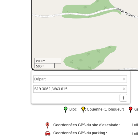
200 m
500 ft
: Bloc
: Couenne (1 longueur)
: 
Coordonnées GPS du site d'escalade :
Lati
Coordonnées GPS du parking :
Lati