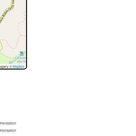
magery ©
Mapbox
e
rientation
rientation