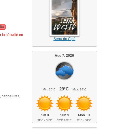
 8a
.
 la sécurité en
Serra do Cipó
Aug 7, 2026
29°C
Min.
26°C
Max.
29°C
s, cannelures,
Sat 8
Sun 9
Mon 10
/
/
/
31°C
31°C
32°C
32°C
31°C
31°C