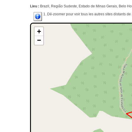
Lieu :
Brazil, Região Sudeste, Estado de Minas Gerais, Belo Hor
1. Dé-zoomer pour voir tous les autres sites distants d
+
−