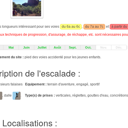
rs longueurs intéressant pour ses voies
du 6a au 6c
,
du 7a au 7c
et
à partir du
 techniques de progression, d'assurage, de réchappe, etc. sont nécessaires pour
Mai
Juin
Juillet
Août
Sept.
Oct.
Nov.
Déc.
ement du site :
pied des voies accidenté pour les jeunes enfants.
iption de l'escalade :
lusieurs falaises
Equipement :
terrain d'aventure, engagé, sportif
, dalle
.
Type(s) de prises :
verticales, réglettes, gouttes d'eau, concrétion
Localisations :