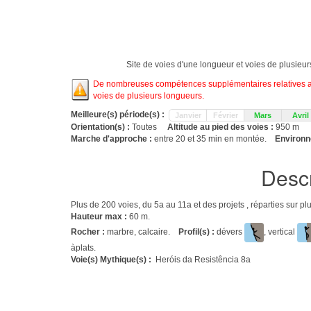
Site de voies d'une longueur et voies de plusieu
De nombreuses compétences supplémentaires relatives aux
voies de plusieurs longueurs.
Meilleure(s) période(s) :
Janvier
Février
Mars
Avril
Orientation(s) :
Toutes
Altitude au pied des voies :
950 m
Marche d'approche :
entre 20 et 35 min en montée.
Environn
Descr
Plus de 200 voies, du 5a au 11a et des projets , réparties sur p
Hauteur max :
60 m.
Rocher :
marbre, calcaire.
Profil(s) :
dévers
, vertical
àplats.
Voie(s) Mythique(s) :
Heróis da Resistência 8a