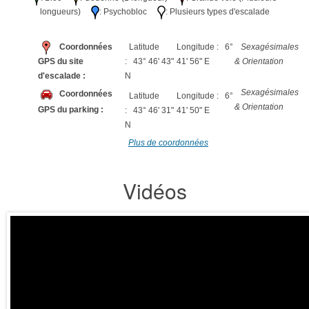
longueurs)
: Psychobloc
: Plusieurs types d'escalade
Coordonnées
Latitude
Longitude : 6°
Sexagésimales
GPS du site
: 43° 46' 43"
41' 56" E
& Orientation
d'escalade :
N
Sexagésimales
Coordonnées
Latitude
Longitude : 6°
& Orientation
GPS du parking :
: 43° 46' 31"
41' 50" E
N
Plus de coordonnées
Vidéos