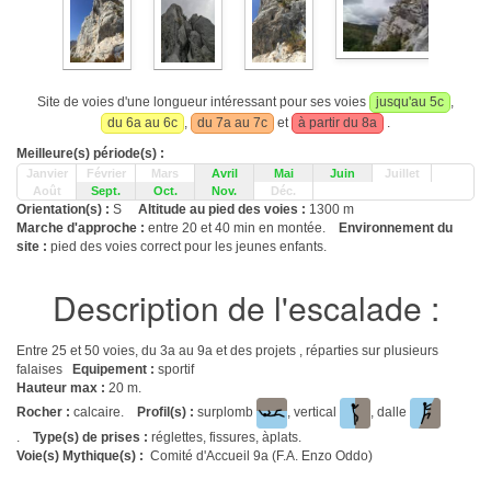
Site de voies d'une longueur intéressant pour ses voies
jusqu'au 5c
,
du 6a au 6c
,
du 7a au 7c
et
à partir du 8a
.
Meilleure(s) période(s) :
Janvier
Février
Mars
Avril
Mai
Juin
Juillet
Août
Sept.
Oct.
Nov.
Déc.
Orientation(s) :
S
Altitude au pied des voies :
1300 m
Marche d'approche :
entre 20 et 40 min en montée.
Environnement du
site :
pied des voies correct pour les jeunes enfants.
Description de l'escalade :
Entre 25 et 50 voies, du 3a au 9a et des projets , réparties sur plusieurs
falaises
Equipement :
sportif
Hauteur max :
20 m.
Rocher :
calcaire.
Profil(s) :
surplomb
, vertical
, dalle
.
Type(s) de prises :
réglettes, fissures, àplats.
Voie(s) Mythique(s) :
Comité d'Accueil 9a (F.A. Enzo Oddo)