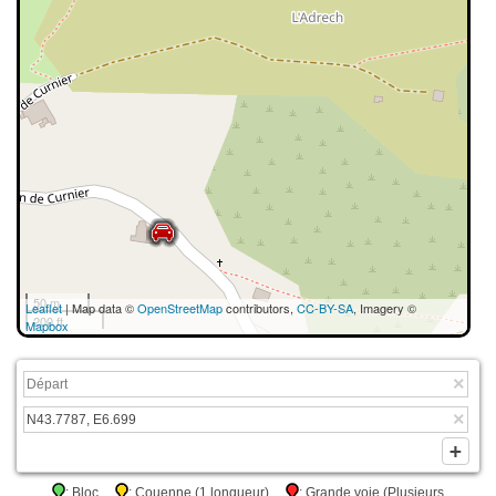
50 m
Leaflet
| Map data ©
OpenStreetMap
contributors,
CC-BY-SA
, Imagery ©
200 ft
Mapbox
: Bloc
: Couenne (1 longueur)
: Grande voie (Plusieurs