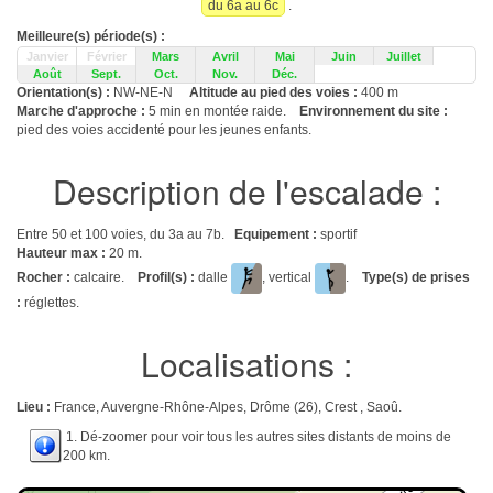
du 6a au 6c
.
Meilleure(s) période(s) :
Janvier
Février
Mars
Avril
Mai
Juin
Juillet
Août
Sept.
Oct.
Nov.
Déc.
Orientation(s) :
NW-NE-N
Altitude au pied des voies :
400 m
Marche d'approche :
5 min en montée raide.
Environnement du site :
pied des voies accidenté pour les jeunes enfants.
Description de l'escalade :
Entre 50 et 100 voies, du 3a au 7b.
Equipement :
sportif
Hauteur max :
20 m.
Rocher :
calcaire.
Profil(s) :
dalle
, vertical
.
Type(s) de prises
:
réglettes.
Localisations :
Lieu :
France, Auvergne-Rhône-Alpes, Drôme (26), Crest , Saoû.
1. Dé-zoomer pour voir tous les autres sites distants de moins de
200 km.