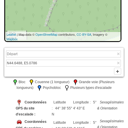
30 m
Leaflet
| Map data ©
OpenStreetMap
contributors,
CC-BY-SA
, Imagery ©
100 ft
Mapbox
: Bloc
: Couenne (1 longueur)
: Grande voie (Plusieurs
longueurs)
: Psychobloc
: Plusieurs types d'escalade
Coordonnées
Latitude
Longitude : 5°
Sexagésimales
GPS du site
: 44° 38' 55"
4' 43" E
& Orientation
d'escalade :
N
Sexagésimales
Coordonnées
Latitude
Longitude : 5°
& Orientation