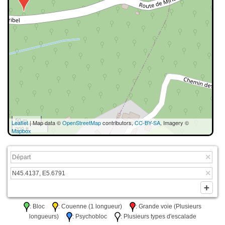
50 m
Leaflet
| Map data ©
OpenStreetMap
contributors,
CC-BY-SA
, Imagery ©
200 ft
Mapbox
: Bloc
: Couenne (1 longueur)
: Grande voie (Plusieurs
longueurs)
: Psychobloc
: Plusieurs types d'escalade