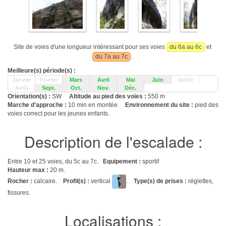
Site de voies d'une longueur intéressant pour ses voies
du 6a au 6c
et
du 7a au 7c
.
Meilleure(s) période(s) :
Janvier
Février
Mars
Avril
Mai
Juin
Juillet
Août
Sept.
Oct.
Nov.
Déc.
Orientation(s) :
SW
Altitude au pied des voies :
550 m
Marche d'approche :
10 min en montée.
Environnement du site :
pied des
voies correct pour les jeunes enfants.
Description de l'escalade :
Entre 10 et 25 voies, du 5c au 7c.
Equipement :
sportif
Hauteur max :
20 m.
Rocher :
calcaire.
Profil(s) :
vertical
.
Type(s) de prises :
réglettes,
fissures.
Localisations :