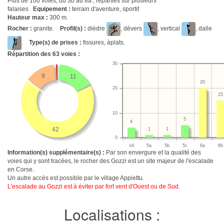
Plus de 100 voies, du 3b au 8a , réparties sur plusieurs
falaises
Equipement :
terrain d'aventure, sportif
Hauteur max :
300 m.
Rocher :
granite.
Profil(s) :
dièdre
, dévers
, vertical
, dalle
.
Type(s) de prises :
fissures, àplats.
Répartition des
63
voies :
30
9
11
20
20
15
10
5
4
42
1
1
0
≤4
5a
5b
5c
6a
6b
Information(s) supplémentaire(s) :
Par son envergure et la qualité des
voies qui y sont tracées, le rocher des Gozzi est un site majeur de l'escalade
en Corse.
Un autre accès est possible par le village Appiettu.
L’escalade au Gozzi est à éviter par fort vent d'Ouest ou de Sud.
Localisations :