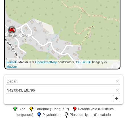
100 m
Leaflet
| Map data ©
OpenStreetMap
contributors,
CC-BY-SA
, Imagery ©
500 ft
Mapbox
: Bloc
: Couenne (1 longueur)
: Grande voie (Plusieurs
longueurs)
: Psychobloc
: Plusieurs types d'escalade