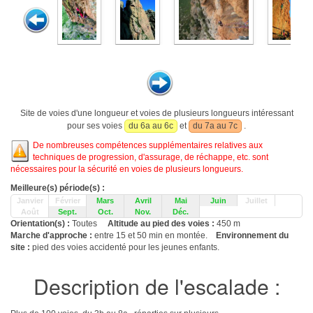
Site de voies d'une longueur et voies de plusieurs longueurs intéressant
pour ses voies
du 6a au 6c
et
du 7a au 7c
.
De nombreuses compétences supplémentaires relatives aux
techniques de progression, d'assurage, de réchappe, etc. sont
nécessaires pour la sécurité en voies de plusieurs longueurs.
Meilleure(s) période(s) :
Janvier
Février
Mars
Avril
Mai
Juin
Juillet
Août
Sept.
Oct.
Nov.
Déc.
Orientation(s) :
Toutes
Altitude au pied des voies :
450 m
Marche d'approche :
entre 15 et 50 min en montée.
Environnement du
site :
pied des voies accidenté pour les jeunes enfants.
Description de l'escalade :