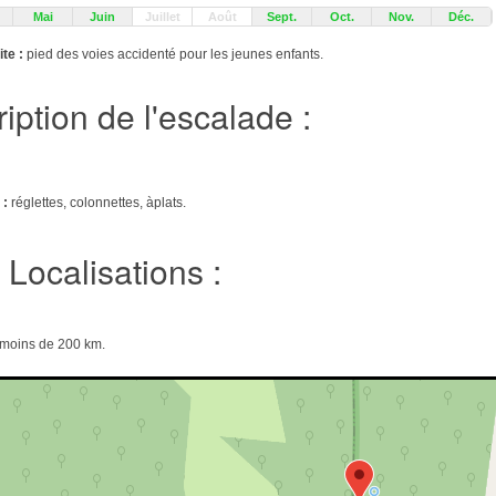
Mai
Juin
Juillet
Août
Sept.
Oct.
Nov.
Déc.
te :
pied des voies accidenté pour les jeunes enfants.
iption de l'escalade :
 :
réglettes, colonnettes, àplats.
Localisations :
e moins de 200 km.