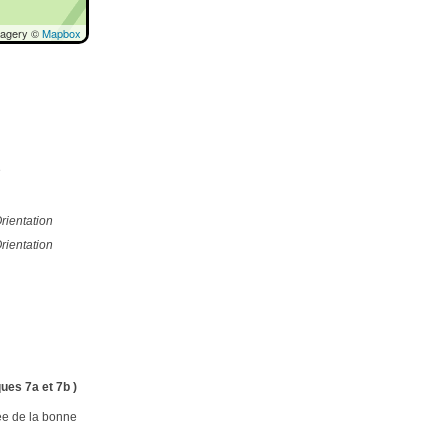
magery ©
Mapbox
e
rientation
rientation
ues 7a et 7b )
ée de la bonne