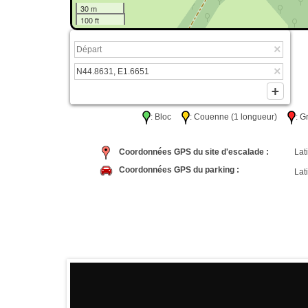
30 m
100 ft
: Bloc
: Couenne (1 longueur)
: 
Coordonnées GPS du site d'escalade :
Lati
Coordonnées GPS du parking :
Lati