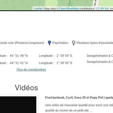
Leaflet
| Map data ©
OpenStreetMap
contributors,
CC-BY-SA
, I
Grande voie (Plusieurs longueurs)
: Psychobloc
: Plusieurs types d'escalad
tude : 44° 51' 46" N
Longitude : 1° 39' 54" E
Sexagésimales & O
Sexagésimales & O
tude : 44° 51' 41" N
Longitude : 1° 39' 45" E
Plus de coordonnées
Vidéos
Fred barbeuk, Cyril, Soso 25 et Papy Pof ( quelq
Une vidéo de mauvaise qualité pour avoir une id
qualité du rocher de ce petit site ...