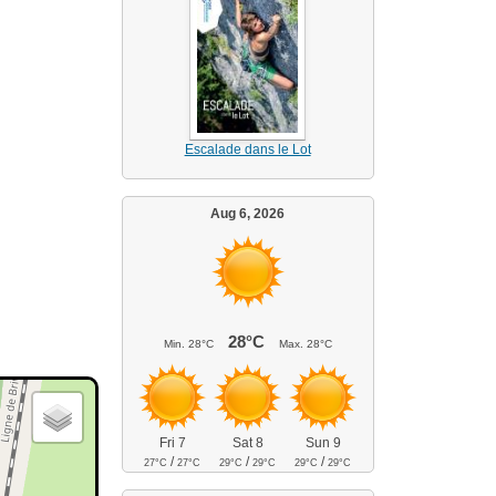
Escalade dans le Lot
Aug 6, 2026
28°C
Min.
28°C
Max.
28°C
Fri 7
Sat 8
Sun 9
/
/
/
27°C
27°C
29°C
29°C
29°C
29°C