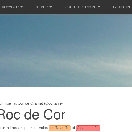
VOYAGER
RÊVER
CULTURE GRIMPE
PARTICIPE
Grimper autour de Gramat (Occitanie)
Roc de Cor
eur intéressant pour ses voies
du 7a au 7c
et
à partir du 8a
.