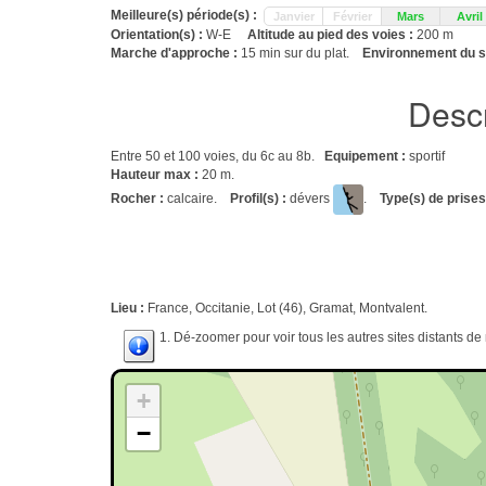
Meilleure(s) période(s) :
Janvier
Février
Mars
Avril
Orientation(s) :
W-E
Altitude au pied des voies :
200 m
Marche d'approche :
15 min sur du plat.
Environnement du si
Descr
Entre 50 et 100 voies, du 6c au 8b.
Equipement :
sportif
Hauteur max :
20 m.
Rocher :
calcaire.
Profil(s) :
dévers
.
Type(s) de prises
Lieu :
France, Occitanie, Lot (46), Gramat, Montvalent.
1. Dé-zoomer pour voir tous les autres sites distants d
+
−