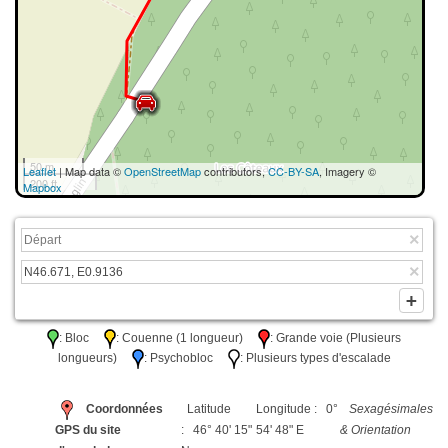
50 m
Leaflet
| Map data ©
OpenStreetMap
contributors,
CC-BY-SA
, Imagery ©
200 ft
Mapbox
: Bloc
: Couenne (1 longueur)
: Grande voie (Plusieurs
longueurs)
: Psychobloc
: Plusieurs types d'escalade
Coordonnées
Latitude
Longitude : 0°
Sexagésimales
GPS du site
: 46° 40' 15"
54' 48" E
& Orientation