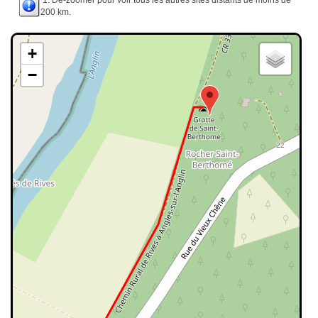
1. Dé-zoomer pour voir tous les autres sites distants de moins de
200 km.
+
−