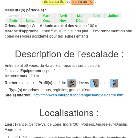
du 6a au 6c
et
du 7a au 7c
.
Meilleure(s) période(s) :
Janvier
Février
Mars
Avril
Mai
Juin
Juillet
Août
Sept.
Oct.
Nov.
Déc.
Orientation(s) :
W
Altitude au pied des voies :
100 m
Marche d'approche :
entre 5 et 10 min sur du plat.
Environnement du site
:
pied des voies accidenté pour les jeunes enfants.
Description de l'escalade :
Entre 25 et 50 voies, du 4a au 8a , réparties sur plusieurs
falaises
Equipement :
sportif
Hauteur max :
20 m.
Rocher :
calcaire.
Profil(s) :
dièdre
, dévers
, dalle
.
Type(s) de prises :
trous, réglettes, gouttes d'eau.
Site(s) internet :
http://monweb.interpc.fr/topo/angles/angles-cadre.htm
Localisations :
Lieu :
France, Centre-Val de Loire, Indre (36), Poitiers, Angles-sur-l'Anglin,
Fournioux.