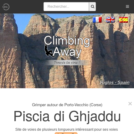
Riglos - Spain
Grimper autour de Porto-Vecchio (Corse)
Piscia di Ghjaddu
Site de voies de plusieurs longueurs intéressant pour ses voies