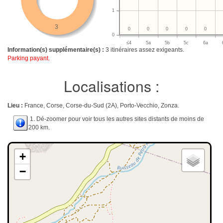
1
3
0
0
0
0
0
0
≤4
5a
5b
5c
6a
Information(s) supplémentaire(s) :
3 itinéraires assez exigeants.
Parking payant.
Localisations :
Lieu :
France, Corse, Corse-du-Sud (2A), Porto-Vecchio, Zonza.
1. Dé-zoomer pour voir tous les autres sites distants de moins de
200 km.
+
−