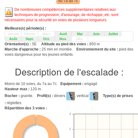
du 7a au 7c
.
De nombreuses compétences supplémentaires relatives aux
techniques de progression, d'assurage, de réchappe, etc. sont
nécessaires pour la sécurité en voies de plusieurs longueurs.
Meilleure(s) période(s) :
Janvier
Février
Mars
Avril
Mai
Juin
Juillet
Août
Sept.
Oct.
Nov.
Déc.
Orientation(s) :
SE
Altitude au pied des voies :
850 m
Marche d'approche :
25 min en montée.
Environnement du site :
pied des
voies dangereux pour les jeunes enfants.
Description de l'escalade :
Moins de 10 voies, du 7a au 7c.
Equipement :
engagé
Hauteur max :
120 m.
Rocher :
granite.
Profil(s) :
dévers
, vertical
.
Type(s) de prises
:
réglettes.
Répartition des
3
voies :
3
2