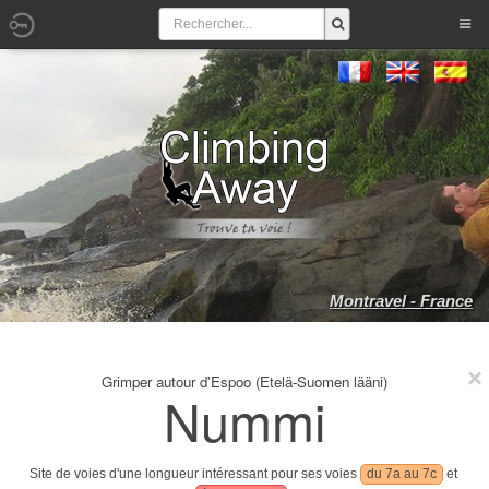
Montravel - France
Grimper autour d'Espoo (Etelä-Suomen lääni)
Nummi
Site de voies d'une longueur intéressant pour ses voies
du 7a au 7c
et