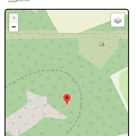
200 km.
+
−