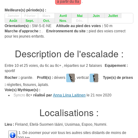
à partir du 8a
.
Meilleure(s) période(s) :
Janvier
Février
Mars
Avril
Mai
Juin
Juillet
Août
Sept.
Oct.
Nov.
Déc.
Orientation(s) :
SW-S-E-NE
Altitude au pied des voies :
50 m
Marche d'approche :
.
Environnement du site :
pied des voies correct
pour les jeunes enfants.
Description de l'escalade :
Entre 10 et 25 voies, du 6c au 8c+ , réparties sur 2 falaises
Equipement :
sportif
Rocher :
granite.
Profil(s) :
dévers
, vertical
.
Type(s) de prises
:
réglettes, fissures, àplats.
Voie(s) Mythique(s) :
Syncro
8c+
réalisé par
Anna Liina Laitinen
le 21 nov 2020
Localisations :
Lieu :
Finland, Etelä-Suomen lääni, Uusimaa, Espoo, Nummi.
1. Dé-zoomer pour voir tous les autres sites distants de moins de