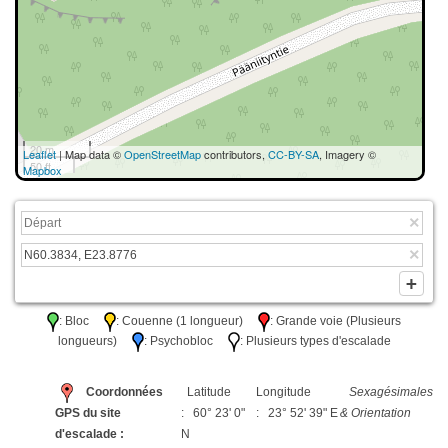
20 m
Leaflet
| Map data ©
OpenStreetMap
contributors,
CC-BY-SA
, Imagery ©
50 ft
Mapbox
: Bloc
: Couenne (1 longueur)
: Grande voie (Plusieurs
longueurs)
: Psychobloc
: Plusieurs types d'escalade
Coordonnées
Latitude
Longitude
Sexagésimales
GPS du site
: 60° 23' 0"
: 23° 52' 39" E
& Orientation
d'escalade :
N