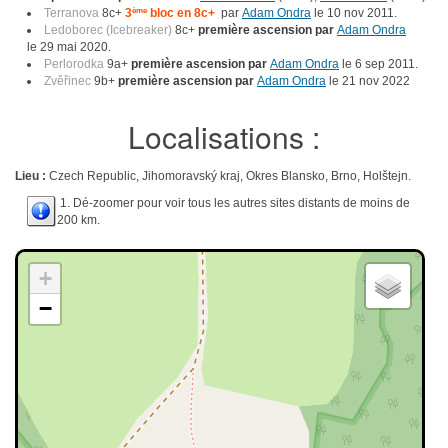
Terranova
8c+
3
ème
bloc en 8c+
par
Adam Ondra
le 10 nov 2011.
Ledoborec (Icebreaker)
8c+
première ascension par
Adam Ondra
le 29 mai 2020.
Perlorodka
9a+
première ascension par
Adam Ondra
le 6 sep 2011.
Zvěřinec
9b+
première ascension par
Adam Ondra
le 21 nov 2022
Localisations :
Lieu :
Czech Republic, Jihomoravský kraj, Okres Blansko, Brno, Holštejn.
1. Dé-zoomer pour voir tous les autres sites distants de moins de
200 km.
+
−