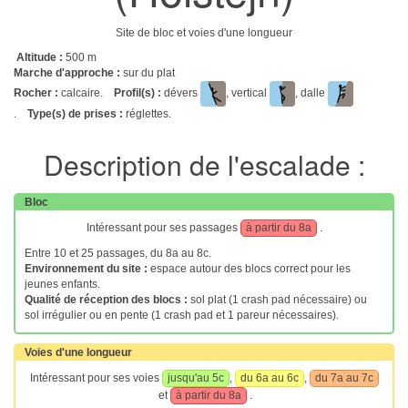
Site de bloc et voies d'une longueur
Altitude :
500 m
Marche d'approche :
sur du plat
Rocher :
calcaire.
Profil(s) :
dévers
, vertical
, dalle
.
Type(s) de prises :
réglettes.
Description de l'escalade :
Bloc
Intéressant pour ses passages
à partir du 8a
.
Entre 10 et 25 passages, du 8a au 8c.
Environnement du site :
espace autour des blocs correct pour les
jeunes enfants.
Qualité de réception des blocs :
sol plat (1 crash pad nécessaire) ou
sol irrégulier ou en pente (1 crash pad et 1 pareur nécessaires).
Voies d'une longueur
Intéressant pour ses voies
jusqu'au 5c
,
du 6a au 6c
,
du 7a au 7c
et
à partir du 8a
.