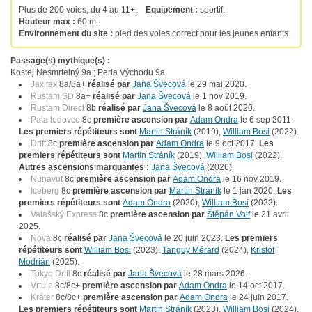
Plus de 200 voies, du 4 au 11+.
Equipement :
sportif.
Hauteur max :
60 m.
Environnement du site :
pied des voies correct pour les jeunes enfants.
Passage(s) mythique(s) :
Kostej Nesmrtelný 9a ; Perla Východu 9a
Jaxitax
8a/8a+
réalisé par
Jana Švecová
le 29 mai 2020.
Rustam SD
8a+
réalisé par
Jana Švecová
le 1 nov 2019.
Rustam Direct
8b
réalisé par
Jana Švecová
le 8 août 2020.
Pata ledovce
8c
première ascension par
Adam Ondra
le 6 sep 2011.
Les premiers répétiteurs sont
Martin Stráník
(2019),
William Bosi
(2022).
Drift
8c
première ascension par
Adam Ondra
le 9 oct 2017.
Les
premiers répétiteurs sont
Martin Stráník
(2019),
William Bosi
(2022).
Autres ascensions marquantes :
Jana Švecová
(2026).
Nunavut
8c
première ascension par
Adam Ondra
le 16 nov 2019.
Iceberg
8c
première ascension par
Martin Stráník
le 1 jan 2020.
Les
premiers répétiteurs sont
Adam Ondra
(2020),
William Bosi
(2022).
Valašský Express
8c
première ascension par
Štěpán Volf
le 21 avril
2025.
Nova
8c
réalisé par
Jana Švecová
le 20 juin 2023.
Les premiers
répétiteurs sont
William Bosi
(2023),
Tanguy Mérard
(2024),
Kristóf
Modrián
(2025).
Tokyo Drift
8c
réalisé par
Jana Švecová
le 28 mars 2026.
Vrtule
8c/8c+
première ascension par
Adam Ondra
le 14 oct 2017.
Kráter
8c/8c+
première ascension par
Adam Ondra
le 24 juin 2017.
Les premiers répétiteurs sont
Martin Stráník
(2023),
William Bosi
(2024).