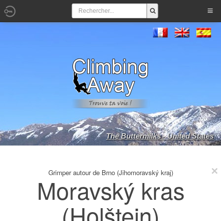
The Buttermilks - United States
Grimper autour de Brno (Jihomoravský kraj)
Moravský kras
(Holštejn)