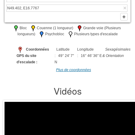
: Bloc
: Couenne (1 longueur)
: Grande voie (Plusieurs
longueurs)
: Psychobloc
: Plusieurs types d'escalade
Coordonnées
Latitude
Longitude
Sexagésimales
GPS du site
: 49° 24' 7"
: 16° 46' 36" E
& Orientation
d'escalade :
N
Plus de coordonnées
Vidéos