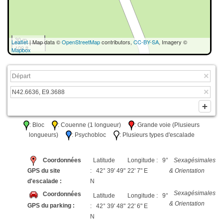
30 m
Leaflet
| Map data ©
OpenStreetMap
contributors,
CC-BY-SA
, Imagery ©
100 ft
Mapbox
: Bloc
: Couenne (1 longueur)
: Grande voie (Plusieurs
longueurs)
: Psychobloc
: Plusieurs types d'escalade
Coordonnées
Latitude
Longitude : 9°
Sexagésimales
GPS du site
: 42° 39' 49"
22' 7" E
& Orientation
d'escalade :
N
Sexagésimales
Coordonnées
Latitude
Longitude : 9°
& Orientation
GPS du parking :
: 42° 39' 48"
22' 6" E
N