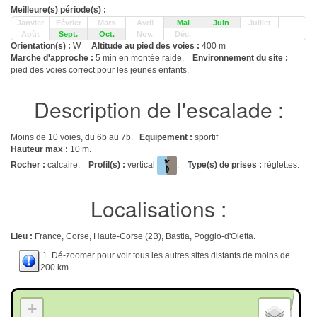
Meilleure(s) période(s) :
Janvier
Février
Mars
Avril
Mai
Juin
Juillet
Août
Sept.
Oct.
Nov.
Déc.
Orientation(s) :
W
Altitude au pied des voies :
400 m
Marche d'approche :
5 min en montée raide.
Environnement du site :
pied des voies correct pour les jeunes enfants.
Description de l'escalade :
Moins de 10 voies, du 6b au 7b.
Equipement :
sportif
Hauteur max :
10 m.
Rocher :
calcaire.
Profil(s) :
vertical
.
Type(s) de prises :
réglettes.
Localisations :
Lieu :
France, Corse, Haute-Corse (2B), Bastia, Poggio-d'Oletta.
1. Dé-zoomer pour voir tous les autres sites distants de moins de
200 km.
+