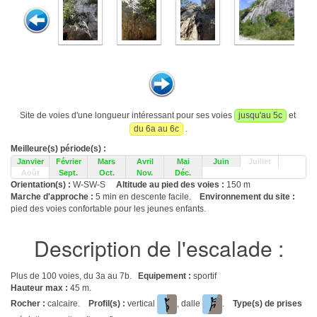
Site de voies d'une longueur intéressant pour ses voies
jusqu'au 5c
et
du 6a au 6c
.
Meilleure(s) période(s) :
Janvier
Février
Mars
Avril
Mai
Juin
Juillet
Août
Sept.
Oct.
Nov.
Déc.
Orientation(s) :
W-SW-S
Altitude au pied des voies :
150 m
Marche d'approche :
5 min en descente facile.
Environnement du site :
pied des voies confortable pour les jeunes enfants.
Description de l'escalade :
Plus de 100 voies, du 3a au 7b.
Equipement :
sportif
Hauteur max :
45 m.
Rocher :
calcaire.
Profil(s) :
vertical
, dalle
.
Type(s) de prises