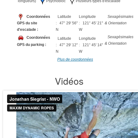
longueurs)
: Psychobloc
: Plusieurs types d'escalade
Coordonnées
Latitude
Longitude
Sexagésimales
GPS du site
: 47° 29' 56"
: 121° 45' 21"
& Orientation
d'escalade :
N
W
Sexagésimales
Coordonnées
Latitude
Longitude
& Orientation
GPS du parking :
: 47° 29' 12"
: 121° 45' 14"
N
W
Plus de coordonnées
Vidéos