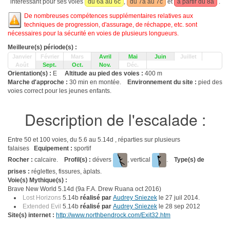
intéressant pour ses voies
du 6a au 6c
,
du 7a au 7c
et
à partir du 8a
.
De nombreuses compétences supplémentaires relatives aux
techniques de progression, d'assurage, de réchappe, etc. sont
nécessaires pour la sécurité en voies de plusieurs longueurs.
Meilleure(s) période(s) :
Janvier
Février
Mars
Avril
Mai
Juin
Juillet
Août
Sept.
Oct.
Nov.
Déc.
Orientation(s) :
E
Altitude au pied des voies :
400 m
Marche d'approche :
30 min en montée.
Environnement du site :
pied des
voies correct pour les jeunes enfants.
Description de l'escalade :
Entre 50 et 100 voies, du 5.6 au 5.14d , réparties sur plusieurs
falaises
Equipement :
sportif
Rocher :
calcaire.
Profil(s) :
dévers
, vertical
.
Type(s) de
prises :
réglettes, fissures, àplats.
Voie(s) Mythique(s) :
Brave New World 5.14d (9a F.A. Drew Ruana oct 2016)
Lost Horizons
5.14b
réalisé par
Audrey Sniezek
le 27 juil 2014.
Extended Evil
5.14b
réalisé par
Audrey Sniezek
le 28 sep 2012
Site(s) internet :
http://www.northbendrock.com/Exit32.htm