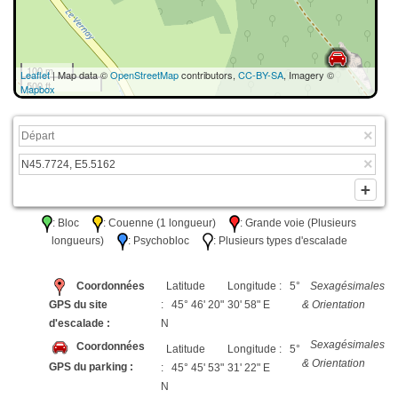
100 m
Leaflet
| Map data ©
OpenStreetMap
contributors,
CC-BY-SA
, Imagery ©
500 ft
Mapbox
: Bloc
: Couenne (1 longueur)
: Grande voie (Plusieurs
longueurs)
: Psychobloc
: Plusieurs types d'escalade
Coordonnées
Latitude
Longitude : 5°
Sexagésimales
GPS du site
: 45° 46' 20"
30' 58" E
& Orientation
d'escalade :
N
Sexagésimales
Coordonnées
Latitude
Longitude : 5°
& Orientation
GPS du parking :
: 45° 45' 53"
31' 22" E
N