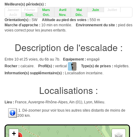
Meilleure(s) période(s) :
Janvier
Février
Mars
Avril
Mai
Juin
Juillet
Août
Sept.
Oct.
Nov.
Déc.
Orientation(s) :
SW
Altitude au pied des voies :
550 m
Marche d'approche :
10 min en montée.
Environnement du site :
pied des
voies correct pour les jeunes enfants.
Description de l'escalade :
Entre 10 et 25 voies, du 6b au 7b.
Equipement :
engagé
Rocher :
calcaire.
Profil(s) :
vertical
.
Type(s) de prises :
réglettes.
Information(s) supplémentaire(s) :
Localisation incertaine.
Localisations :
Lieu :
France, Auvergne-Rhône-Alpes, Ain (01), Lyon, Milieu.
1. Dé-zoomer pour voir tous les autres sites distants de moins de
200 km.
+