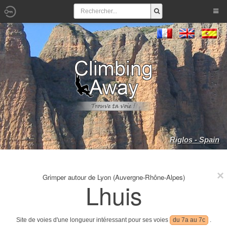
Riglos - Spain
Grimper autour de Lyon (Auvergne-Rhône-Alpes)
Lhuis
Site de voies d'une longueur intéressant pour ses voies
du 7a au 7c
.