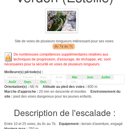
Site de voies de plusieurs longueurs intéressant pour ses voies
du 7a au 7c
.
De nombreuses compétences supplémentaires relatives aux
techniques de progression, d'assurage, de réchappe, etc. sont
nécessaires pour la sécurité en voies de plusieurs longueurs.
Meilleure(s) période(s) :
Janvier
Février
Mars
Avril
Mai
Juin
Juillet
Août
Sept.
Oct.
Nov.
Déc.
Orientation(s) :
NE-N
Altitude au pied des voies :
600 m
Marche d'approche :
20 min en descente et montée.
Environnement du
site :
pied des voies dangereux pour les jeunes enfants.
Description de l'escalade :
Entre 10 et 25 voies, du 6c au 7b.
Equipement :
terrain d'aventure, engagé
Hauteur max :
250 m.