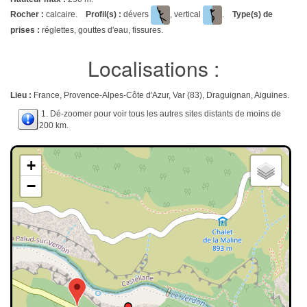
Rocher :
calcaire.
Profil(s) :
dévers
, vertical
.
Type(s) de
prises :
réglettes, gouttes d'eau, fissures.
Localisations :
Lieu :
France, Provence-Alpes-Côte d'Azur, Var (83), Draguignan, Aiguines.
1. Dé-zoomer pour voir tous les autres sites distants de moins de
200 km.
+
−