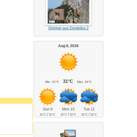
Grimper aux Dentelles 2
Aug 8, 2026
31°C
Min.
31°C
Max.
34°C
Sun 9
Mon 10
Tue 11
/
/
/
31°C
31°C
32°C
32°C
31°C
31°C