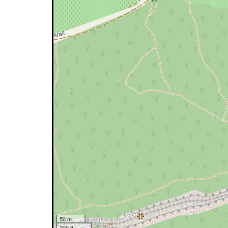
50 m
200 ft