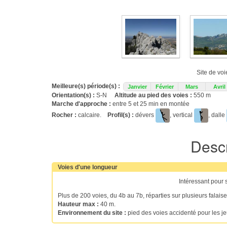
Site de vo
Meilleure(s) période(s) :
Janvier
Février
Mars
Avril
Orientation(s) :
S-N
Altitude au pied des voies :
550 m
Marche d'approche :
entre 5 et 25 min en montée
Rocher :
calcaire.
Profil(s) :
dévers
, vertical
, dalle
Descr
Voies d'une longueur
Intéressant pour 
Plus de 200 voies, du 4b au 7b, réparties sur plusieurs falai
Hauteur max :
40 m.
Environnement du site :
pied des voies accidenté pour les j