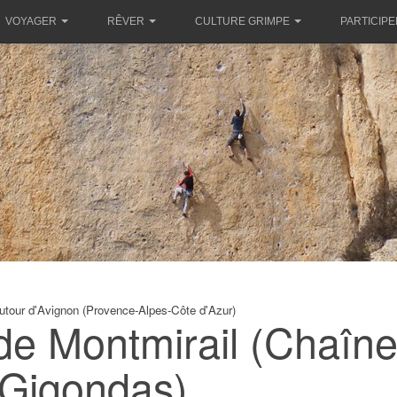
VOYAGER
RÊVER
CULTURE GRIMPE
PARTICIPE
utour d'Avignon (Provence-Alpes-Côte d'Azur)
de Montmirail (Chaîn
Gigondas)