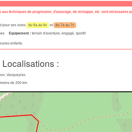
ux techniques de progression, d'assurage, de réchappe, etc. sont nécessaires po
nt pour ses voies
du 6a au 6c
et
du 7a au 7c
.
aises.
Equipement :
terrain d'aventure, engagé, sportif.
eunes enfants.
Localisations :
non, Vacqueyras.
e moins de 200 km.