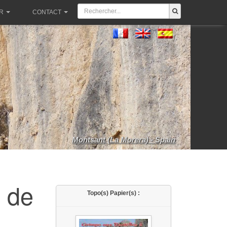
R
CONTACT
Montsant (La Morera) - Spain
e de
Topo(s) Papier(s) :