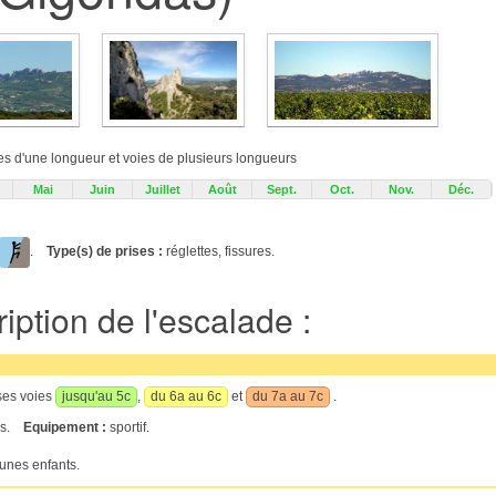
ies d'une longueur et voies de plusieurs longueurs
Mai
Juin
Juillet
Août
Sept.
Oct.
Nov.
Déc.
.
Type(s) de prises :
réglettes, fissures.
iption de l'escalade :
ses voies
jusqu'au 5c
,
du 6a au 6c
et
du 7a au 7c
.
ses.
Equipement :
sportif.
eunes enfants.