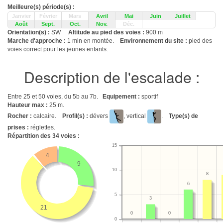
Meilleure(s) période(s) :
Janvier
Février
Mars
Avril
Mai
Juin
Juillet
Août
Sept.
Oct.
Nov.
Déc.
Orientation(s) :
SW
Altitude au pied des voies :
900 m
Marche d'approche :
1 min en montée.
Environnement du site :
pied des
voies correct pour les jeunes enfants.
Description de l'escalade :
Entre 25 et 50 voies, du 5b au 7b.
Equipement :
sportif
Hauteur max :
25 m.
Rocher :
calcaire.
Profil(s) :
dévers
, vertical
.
Type(s) de
prises :
réglettes.
Répartition des
34
voies :
15
4
9
10
8
6
5
3
21
0
0
0