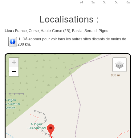
≤4
5a
5b
5c
6a
Localisations :
Lieu :
France, Corse, Haute-Corse (2B), Bastia, Serra di Pignu.
1. Dé-zoomer pour voir tous les autres sites distants de moins de
200 km.
+
−