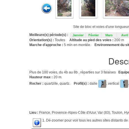
Site de bloc et voies d'une longueu
Meilleure(s) période(s) :
Janvier
Février
Mars
Avril
Orientation(s) :
Toutes
Altitude au pied des voies :
200 m
Marche d'approche :
5 min en montée.
Environnement du sit
Descr
Plus de 100 voies, du 4b au 8b , réparties sur 3 falaises
Equip
Hauteur max :
20 m.
Rocher :
quartzite, quartz.
Profil(s) :
dalle
, vertical
Lieu :
France, Provence-Alpes-Côte d'Azur, Var (83), Toulon, Hy
1. Dé-zoomer pour voir tous les autres sites distants d