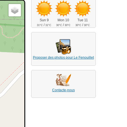
Sun 9
Mon 10
Tue 11
/
/
/
31°C
31°C
30°C
30°C
30°C
30°C
Proposer des photos pour Le Fenouillet
Contacte-nous