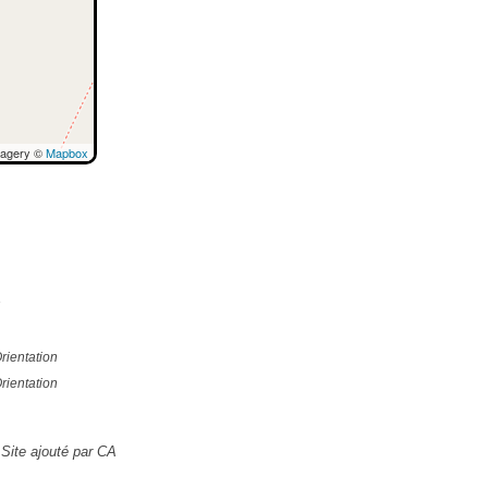
magery ©
Mapbox
e
rientation
rientation
Site ajouté par CA