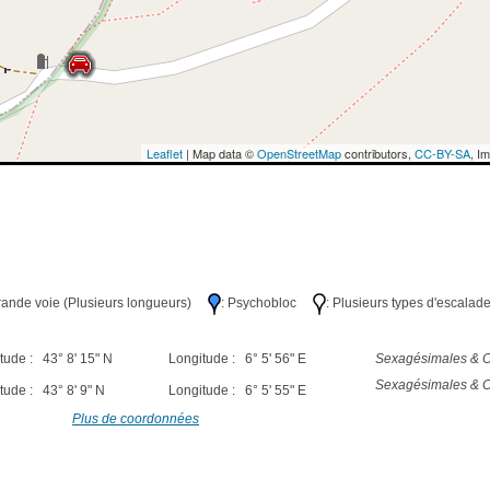
Leaflet
| Map data ©
OpenStreetMap
contributors,
CC-BY-SA
, I
Grande voie (Plusieurs longueurs)
: Psychobloc
: Plusieurs types d'escalad
tude : 43° 8' 15" N
Longitude : 6° 5' 56" E
Sexagésimales & O
Sexagésimales & O
tude : 43° 8' 9" N
Longitude : 6° 5' 55" E
Plus de coordonnées