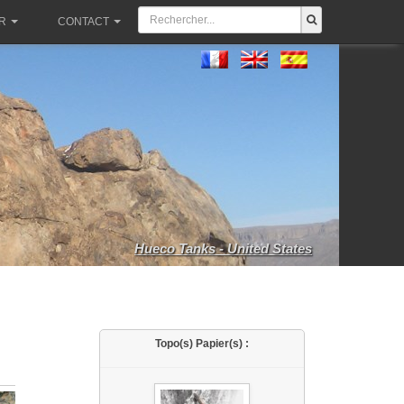
R
CONTACT
Hueco Tanks - United States
Topo(s) Papier(s) :