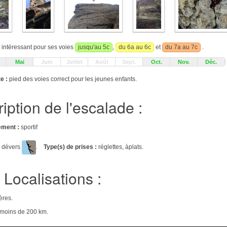
r intéressant pour ses voies
jusqu'au 5c
,
du 6a au 6c
et
du 7a au 7c
.
Mai
Juin
Juillet
Août
Sept.
Oct.
Nov.
Déc.
e :
pied des voies correct pour les jeunes enfants.
iption de l'escalade :
ement :
sportif
, dévers
.
Type(s) de prises :
réglettes, àplats.
Localisations :
ères.
e moins de 200 km.