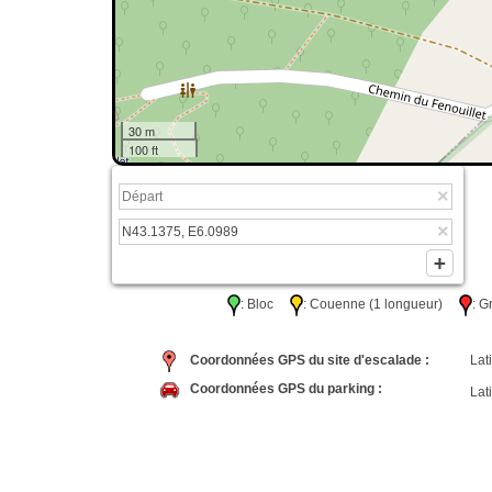
30 m
100 ft
: Bloc
: Couenne (1 longueur)
: 
Coordonnées GPS du site d'escalade :
Lati
Coordonnées GPS du parking :
Lati