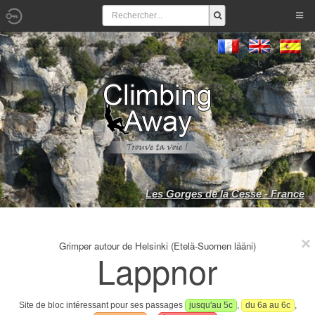
Les Gorges de la Cesse - France
Grimper autour de Helsinki (Etelä-Suomen lääni)
Lappnor
Site de bloc intéressant pour ses passages
jusqu'au 5c
,
du 6a au 6c
,