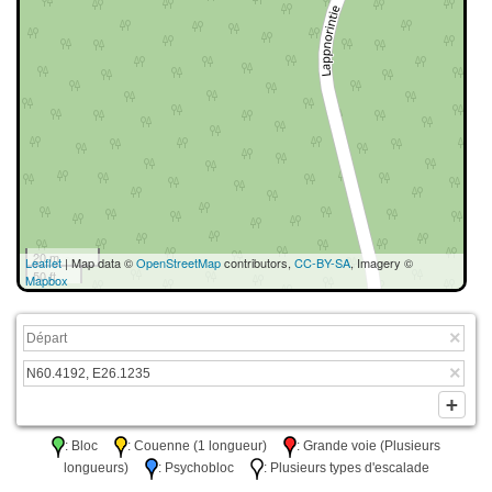
20 m
Leaflet
| Map data ©
OpenStreetMap
contributors,
CC-BY-SA
, Imagery ©
50 ft
Mapbox
: Bloc
: Couenne (1 longueur)
: Grande voie (Plusieurs
longueurs)
: Psychobloc
: Plusieurs types d'escalade