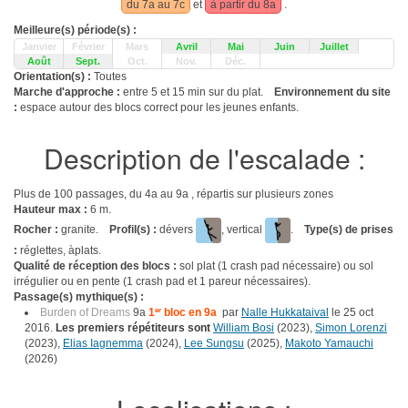
du 7a au 7c
et
à partir du 8a
.
Meilleure(s) période(s) :
Janvier
Février
Mars
Avril
Mai
Juin
Juillet
Août
Sept.
Oct.
Nov.
Déc.
Orientation(s) :
Toutes
Marche d'approche :
entre 5 et 15 min sur du plat.
Environnement du site
:
espace autour des blocs correct pour les jeunes enfants.
Description de l'escalade :
Plus de 100 passages, du 4a au 9a , répartis sur plusieurs zones
Hauteur max :
6 m.
Rocher :
granite.
Profil(s) :
dévers
, vertical
.
Type(s) de prises
:
réglettes, àplats.
Qualité de réception des blocs :
sol plat (1 crash pad nécessaire) ou sol
irrégulier ou en pente (1 crash pad et 1 pareur nécessaires).
Passage(s) mythique(s) :
Burden of Dreams
9a
1
er
bloc en 9a
par
Nalle Hukkataival
le 25 oct
2016.
Les premiers répétiteurs sont
William Bosi
(2023),
Simon Lorenzi
(2023),
Elias Iagnemma
(2024),
Lee Sungsu
(2025),
Makoto Yamauchi
(2026)