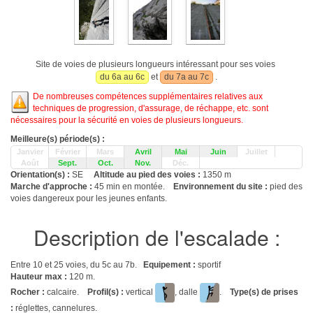
Site de voies de plusieurs longueurs intéressant pour ses voies
du 6a au 6c
et
du 7a au 7c
.
De nombreuses compétences supplémentaires relatives aux
techniques de progression, d'assurage, de réchappe, etc. sont
nécessaires pour la sécurité en voies de plusieurs longueurs.
Meilleure(s) période(s) :
Janvier
Février
Mars
Avril
Mai
Juin
Juillet
Août
Sept.
Oct.
Nov.
Déc.
Orientation(s) :
SE
Altitude au pied des voies :
1350 m
Marche d'approche :
45 min en montée.
Environnement du site :
pied des
voies dangereux pour les jeunes enfants.
Description de l'escalade :
Entre 10 et 25 voies, du 5c au 7b.
Equipement :
sportif
Hauteur max :
120 m.
Rocher :
calcaire.
Profil(s) :
vertical
, dalle
.
Type(s) de prises
:
réglettes, cannelures.