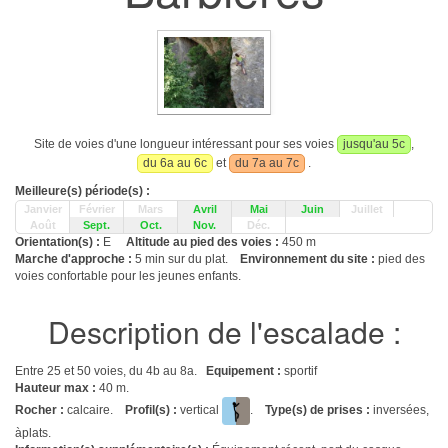
Site de voies d'une longueur intéressant pour ses voies
jusqu'au 5c
,
du 6a au 6c
et
du 7a au 7c
.
Meilleure(s) période(s) :
Janvier
Février
Mars
Avril
Mai
Juin
Juillet
Août
Sept.
Oct.
Nov.
Déc.
Orientation(s) :
E
Altitude au pied des voies :
450 m
Marche d'approche :
5 min sur du plat.
Environnement du site :
pied des
voies confortable pour les jeunes enfants.
Description de l'escalade :
Entre 25 et 50 voies, du 4b au 8a.
Equipement :
sportif
Hauteur max :
40 m.
Rocher :
calcaire.
Profil(s) :
vertical
.
Type(s) de prises :
inversées,
àplats.