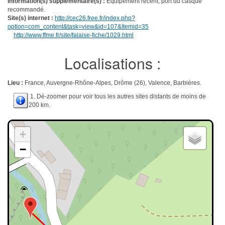
Information(s) supplémentaire(s) :
Équipement récent, port du casque
recommandé.
Site(s) internet :
http://cec26.free.fr/index.php?
option=com_content&task=view&id=107&Itemid=35
http://www.ffme.fr/site/falaise-fiche/1029.html
Localisations :
Lieu :
France, Auvergne-Rhône-Alpes, Drôme (26), Valence, Barbières.
1. Dé-zoomer pour voir tous les autres sites distants de moins de
200 km.
+
−