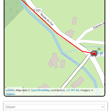
30 m
Leaflet
| Map data ©
OpenStreetMap
contributors,
CC-BY-SA
, Imagery ©
100 ft
Mapbox