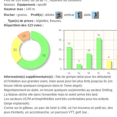
Plus de 100 voies, du 3a au 7c , réparties sur plusieurs
falaises
Equipement :
sportif
Hauteur max :
140 m.
Rocher :
gneiss.
Profil(s) :
dièdre
, vertical
, dalle
.
Type(s) de prises :
réglettes, fissures.
Répartition des
123
voies :
40
32
15
30
23
31
20
16
76
9
10
5
0
≤4
5a
5b
5c
6a
Information(s) supplémentaire(s) :
Site de grimpe idéal pour les débutants
et l'initiation aux grandes voies, mais aussi pour les plus forts jusqu'au 6c (on
trouve même quelques longueurs dans le 7eme degré).
Majoritairement en dalle, on trouve quelques surplommbs au secteur Drilling.
La falaise sèche vite dans l'ensemble mais le soleil arrive très tard.
Les secteurs UCPA et Amphithéâtre sont très confortables pour les enfants
(large esplanade).
Cerise sur le gâteau, un parc de loisir à côté, où l'on trouvera un petit lac, des
jeux d'enfants, un accrobranche, un parcours VTT, golf, bar...