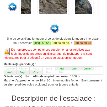
Site de voies d'une longueur et voies de plusieurs longueurs intéressant
pour ses voies
jusqu'au 5c
,
du 6a au 6c
et
du 7a au 7c
.
De nombreuses compétences supplémentaires relatives aux
techniques de progression, d'assurage, de réchappe, etc. sont
nécessaires pour la sécurité en voies de plusieurs longueurs.
Meilleure(s) période(s) :
Janvier
Février
Mars
Avril
Mai
Juin
Juillet
Août
Sept.
Oct.
Nov.
Déc.
Orientation(s) :
NW
Altitude au pied des voies :
1300 m
Marche d'approche :
entre 10 et 20 min en montée facile.
Environnement
du site :
pied des voies accidenté pour les jeunes enfants.
Description de l'escalade :