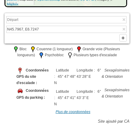
500 ft
Mapbox
: Bloc
: Couenne (1 longueur)
: Grande voie (Plusieurs
longueurs)
: Psychobloc
: Plusieurs types d'escalade
Coordonnées
Latitude
Longitude : 6°
Sexagésimales
GPS du site
: 45° 47' 48"
43' 28" E
& Orientation
d'escalade :
N
Sexagésimales
Coordonnées
Latitude
Longitude : 6°
& Orientation
GPS du parking :
: 45° 47' 41"
43' 3" E
N
Plus de coordonnées
Site ajouté par CA