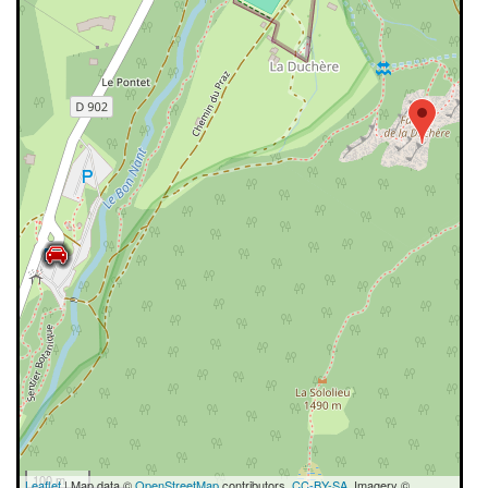
100 m
Leaflet
| Map data ©
OpenStreetMap
contributors,
CC-BY-SA
, Imagery ©