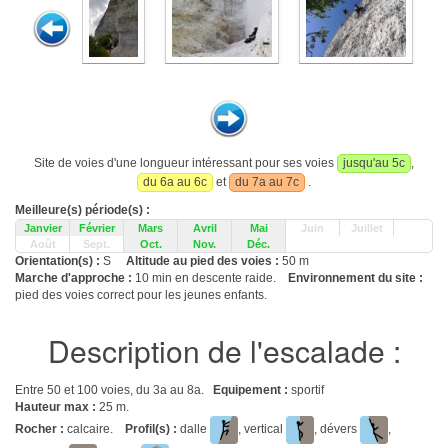
Site de voies d'une longueur intéressant pour ses voies
jusqu'au 5c
,
du 6a au 6c
et
du 7a au 7c
.
Meilleure(s) période(s) :
Janvier
Février
Mars
Avril
Mai
Juin
Juillet
Août
Sept.
Oct.
Nov.
Déc.
Orientation(s) :
S
Altitude au pied des voies :
50 m
Marche d'approche :
10 min en descente raide.
Environnement du site :
pied des voies correct pour les jeunes enfants.
Description de l'escalade :
Entre 50 et 100 voies, du 3a au 8a.
Equipement :
sportif
Hauteur max :
25 m.
Rocher :
calcaire.
Profil(s) :
dalle
, vertical
, dévers
,