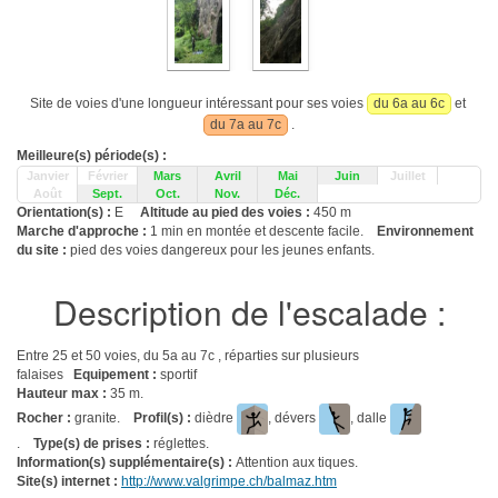
Site de voies d'une longueur intéressant pour ses voies
du 6a au 6c
et
du 7a au 7c
.
Meilleure(s) période(s) :
Janvier
Février
Mars
Avril
Mai
Juin
Juillet
Août
Sept.
Oct.
Nov.
Déc.
Orientation(s) :
E
Altitude au pied des voies :
450 m
Marche d'approche :
1 min en montée et descente facile.
Environnement
du site :
pied des voies dangereux pour les jeunes enfants.
Description de l'escalade :
Entre 25 et 50 voies, du 5a au 7c , réparties sur plusieurs
falaises
Equipement :
sportif
Hauteur max :
35 m.
Rocher :
granite.
Profil(s) :
dièdre
, dévers
, dalle
.
Type(s) de prises :
réglettes.
Information(s) supplémentaire(s) :
Attention aux tiques.
Site(s) internet :
http://www.valgrimpe.ch/balmaz.htm