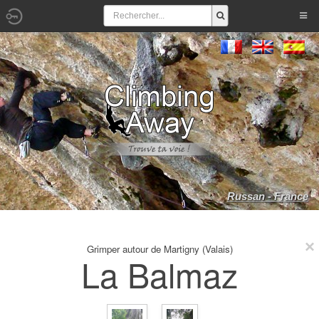
Russan - France
Grimper autour de Martigny (Valais)
La Balmaz