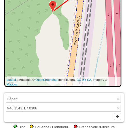
30 m
Leaflet
| Map data ©
OpenStreetMap
contributors,
CC-BY-SA
, Imagery ©
100 ft
Mapbox
: Bloc
: Couenne (1 longueur)
: Grande voie (Plusieurs